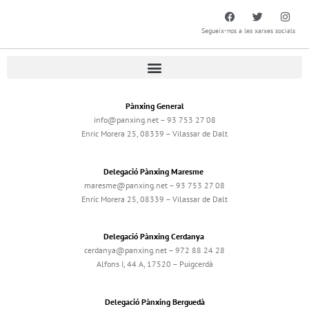
Segueix-nos a les xarxes socials
Pànxing General
info@panxing.net – 93 753 27 08
Enric Morera 25, 08339 – Vilassar de Dalt
Delegació Pànxing Maresme
maresme@panxing.net – 93 753 27 08
Enric Morera 25, 08339 – Vilassar de Dalt
Delegació Pànxing Cerdanya
cerdanya@panxing.net – 972 88 24 28
Alfons I, 44 A, 17520 – Puigcerdà
Delegació Pànxing Berguedà