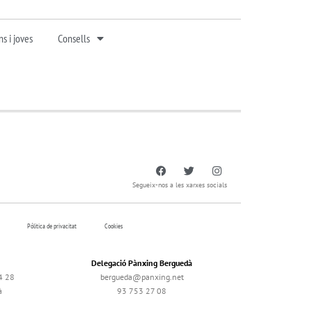
s i joves
Consells
Segueix-nos a les xarxes socials
Pólitica de privacitat
Cookies
Delegació Pànxing Berguedà
4 28
bergueda@panxing.net
à
93 753 27 08