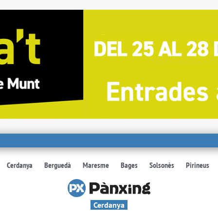
Cerdanya
Berguedà
Maresme
Bages
Solsonès
Pirineus
Cerdanya