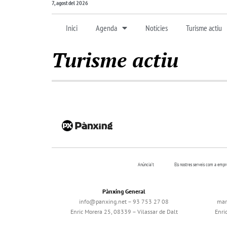
7, agost del 2026
Inici
Agenda
Notícies
Turisme actiu
Turisme actiu
Anúncia’t
Els nostres serveis com a emp
Pànxing General
info@panxing.net – 93 753 27 08
mar
Enric Morera 25, 08339 – Vilassar de Dalt
Enri