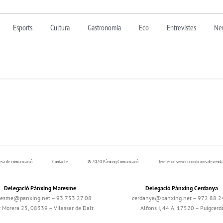
Esports
Cultura
Gastronomia
Eco
Entrevistes
Nen
resa de comunicació
Contacte
© 2020 Pànxing Comunicacó
Termes de servei i condicions de venda
Delegació Pànxing Maresme
Delegació Pànxing Cerdanya
esme@panxing.net – 93 753 27 08
cerdanya@panxing.net – 972 88 2
c Morera 25, 08339 – Vilassar de Dalt
Alfons I, 44 A, 17520 – Puigcerd