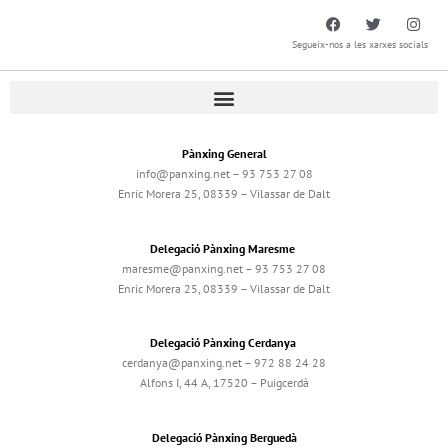
Segueix-nos a les xarxes socials
Pànxing General
info@panxing.net – 93 753 27 08
Enric Morera 25, 08339 – Vilassar de Dalt
Delegació Pànxing Maresme
maresme@panxing.net – 93 753 27 08
Enric Morera 25, 08339 – Vilassar de Dalt
Delegació Pànxing Cerdanya
cerdanya@panxing.net – 972 88 24 28
Alfons I, 44 A, 17520 – Puigcerdà
Delegació Pànxing Berguedà