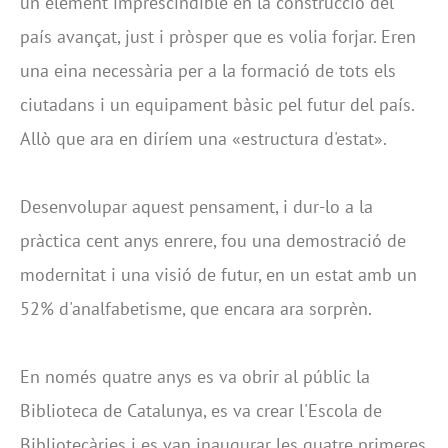
un element imprescindible en la construcció del
país avançat, just i pròsper que es volia forjar. Eren
una eina necessària per a la formació de tots els
ciutadans i un equipament bàsic pel futur del país.
Allò que ara en diríem una «estructura d'estat».
Desenvolupar aquest pensament, i dur-lo a la
pràctica cent anys enrere, fou una demostració de
modernitat i una visió de futur, en un estat amb un
52% d'analfabetisme, que encara ara sorprèn.
En només quatre anys es va obrir al públic la
Biblioteca de Catalunya, es va crear l'Escola de
Bibliotecàries i es van inaugurar les quatre primeres