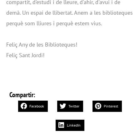
compartit, d'estudi i de lleure, d'ahir, d'avui i de
demà. Un espai de llibertat. Anem a les biblioteques
perquè som lliures i perquè estem vius.
Feliç Any de les Biblioteques!
Feliç Sant Jordi!
Compartir:
Facebook
Twitter
Pinterest
LinkedIn