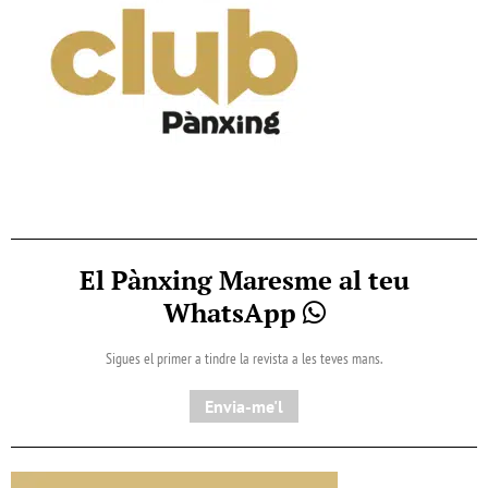
El Pànxing Maresme al teu
WhatsApp
Sigues el primer a tindre la revista a les teves mans.
Envia-me'l