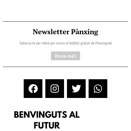
Newsletter Pànxing
Subscriu-te per rebre per correu el butlletí gratuït de Pànxing.net​
Envia-me'l