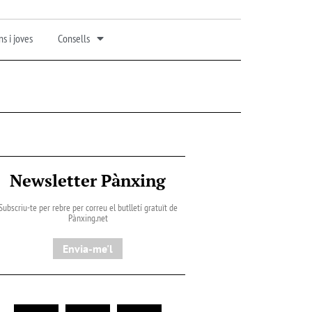
s i joves
Consells
Newsletter Pànxing
Subscriu-te per rebre per correu el butlletí gratuït de
Pànxing.net​
Envia-me'l