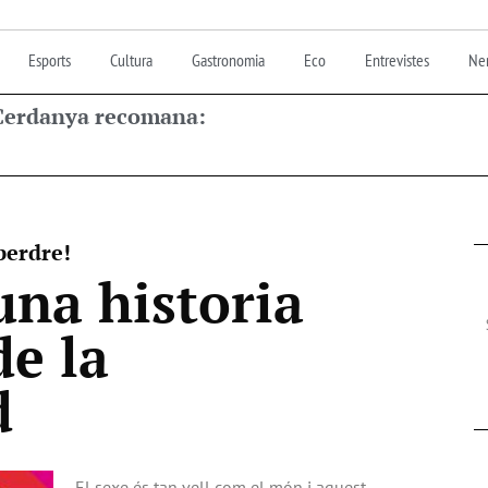
Esports
Cultura
Gastronomia
Eco
Entrevistes
Nen
 Cerdanya recomana:
 perdre!
una historia
de la
d
El sexe és tan vell com el món i aquest