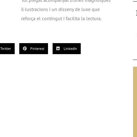
Tot plegat acompanyat d’unes magnífiques
il·lustracions i un disseny de luxe que
reforça el contingut i facilita la lectura.
Twitter
Pinterest
LinkedIn