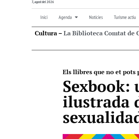
7, agost del 2026
Inici
Agenda
Notícies
Turisme actiu
Cultura –
La Biblioteca Comtat de
Els llibres que no et pots
Sexbook: 
ilustrada 
sexualida