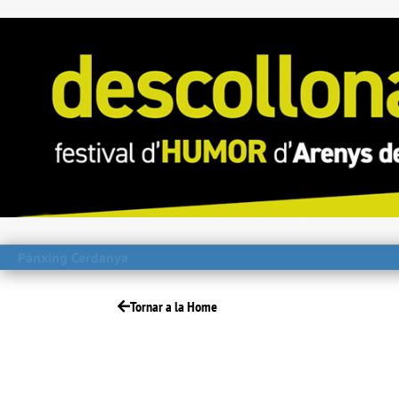
Pànxing Cerdanya
Tornar a la Home