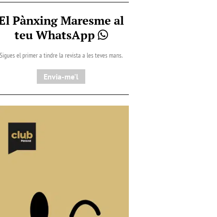
El Pànxing Maresme al
teu WhatsApp
Sigues el primer a tindre la revista a les teves mans.
Envia-me'l