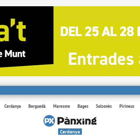
Cerdanya
Berguedà
Maresme
Bages
Solsonès
Pirineus
Cerdanya