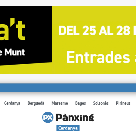
Cerdanya
Berguedà
Maresme
Bages
Solsonès
Pirineus
Cerdanya