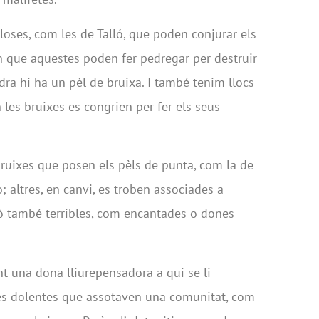
oses, com les de Talló, que poden conjurar els
en que aquestes poden fer pedregar per destruir
edra hi ha un pèl de bruixa. I també tenim llocs
n les bruixes es congrien per fer els seus
bruixes que posen els pèls de punta, com la de
o; altres, en canvi, es troben associades a
ò també terribles, com encantades o dones
nt una dona lliurepensadora a qui se li
ses dolentes que assotaven una comunitat, com