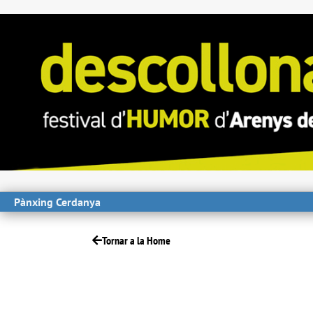
Pànxing Cerdanya
Tornar a la Home