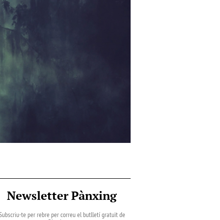
Newsletter Pànxing
Subscriu-te per rebre per correu el butlletí gratuït de