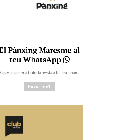
El Pànxing Maresme al
teu WhatsApp
Sigues el primer a tindre la revista a les teves mans.
Envia-me'l