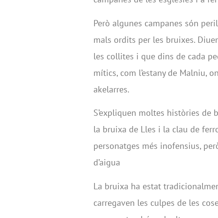
Però algunes campanes són perill
mals ordits per les bruixes. Diu
les collites i que dins de cada p
mítics, com l’estany de Malniu, o
akelarres.
S’expliquen moltes històries de 
la bruixa de Lles i la clau de ferr
personatges més inofensius, per
d’aigua
La bruixa ha estat tradicionalme
carregaven les culpes de les co