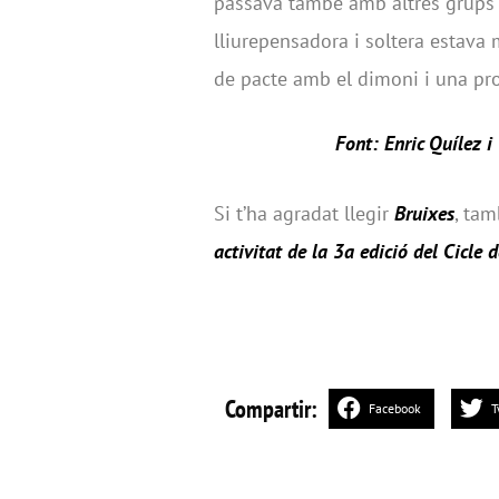
passava també amb altres grups c
lliurepensadora i soltera estava 
de pacte amb el dimoni i una pro
Font: Enric Quílez i
Si t’ha agradat llegir
Bruixes
, tam
activitat de la 3a edició del Cicle
Compartir:
Facebook
T