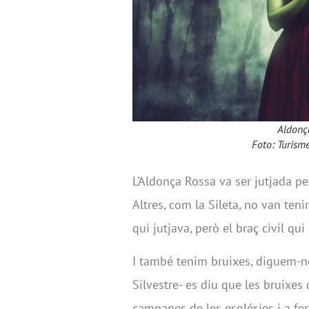
Aldonç
Foto: Turism
L’Aldonça Rossa va ser jutjada pe
Altres, com la Sileta, no van tenir
qui jutjava, però el braç civil qu
I també tenim bruixes, diguem-ne
Silvestre- es diu que les bruixes 
campanes de les esglésies i a fer