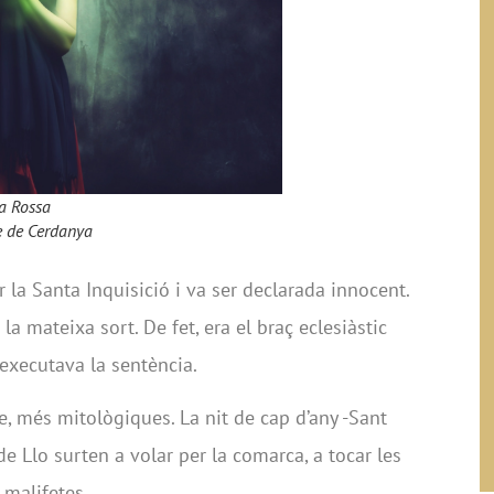
a Rossa
e de Cerdanya
r la Santa Inquisició i va ser declarada innocent.
 la mateixa sort. De fet, era el braç eclesiàstic
i executava la sentència.
, més mitològiques. La nit de cap d’any -Sant
de Llo surten a volar per la comarca, a tocar les
 malifetes.