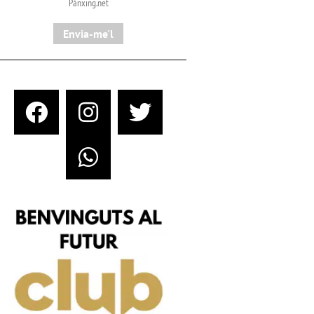
Pànxing.net​
Envia-me'l