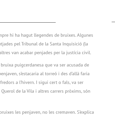
mpre hi ha hagut llegendes de bruixes. Algunes
jutjades pel Tribunal de la Santa Inquisició (la
altres van acabar penjades per la justícia civil.
na bruixa puigcerdanesa que va ser acusada de
njaven, s’estacaria al torreó i des d’allà faria
edors a l’hivern. I sigui cert o fals, va ser
r Querol de la Vila i altres carrers pròxims, són
bruixes les penjaven, no les cremaven. S’explica