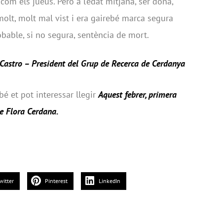
om els jueus. Però a l’edat mitjana, ser dona,
molt, molt mal vist i era gairebé marca segura
bable, si no segura, sentència de mort.
 Castro –
President del Grup de Recerca de Cerdanya
bé et pot interessar llegir
Aquest febrer, primera
 de Flora Cerdana
.
witter
Pinterest
LinkedIn