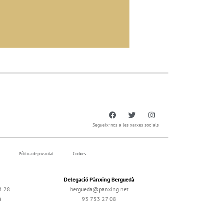
Segueix-nos a les xarxes socials
Pólitica de privacitat
Cookies
Delegació Pànxing Berguedà
4 28
bergueda@panxing.net
à
93 753 27 08