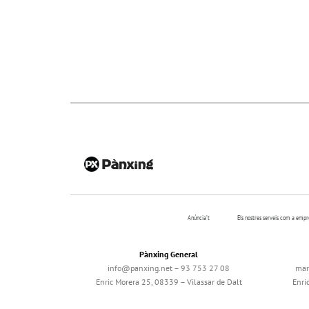
Anúncia’t
Els nostres serveis com a emp
Pànxing General
info@panxing.net – 93 753 27 08
mar
Enric Morera 25, 08339 – Vilassar de Dalt
Enri