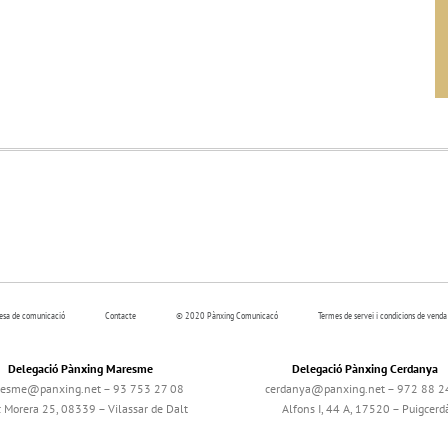
resa de comunicació
Contacte
© 2020 Pànxing Comunicacó
Termes de servei i condicions de venda
Delegació Pànxing Maresme
Delegació Pànxing Cerdanya
esme@panxing.net – 93 753 27 08
cerdanya@panxing.net – 972 88 2
c Morera 25, 08339 – Vilassar de Dalt
Alfons I, 44 A, 17520 – Puigcerd