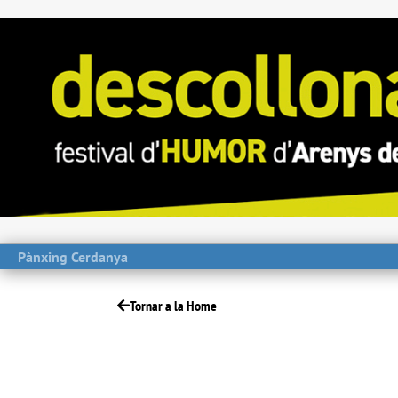
Pànxing Cerdanya
Tornar a la Home