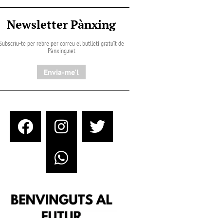
Newsletter Pànxing
Subscriu-te per rebre per correu el butlletí gratuït de
Pànxing.net​
Envia-me'l