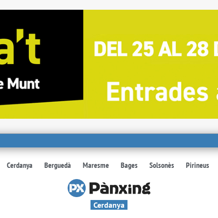
Cerdanya
Berguedà
Maresme
Bages
Solsonès
Pirineus
Cerdanya