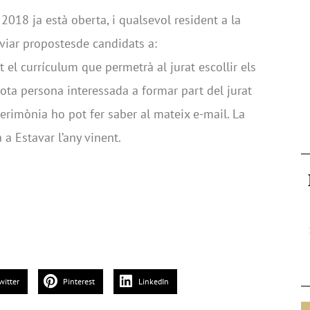
 2018 ja està oberta, i qualsevol resident a la
iar propostesde candidats a:
el currículum que permetrà al jurat escollir els
 tota persona interessada a formar part del jurat
cerimònia ho pot fer saber al mateix e-mail. La
 a Estavar l’any vinent.
witter
Pinterest
LinkedIn