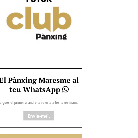
El Pànxing Maresme al
teu WhatsApp
Sigues el primer a tindre la revista a les teves mans.
Envia-me'l