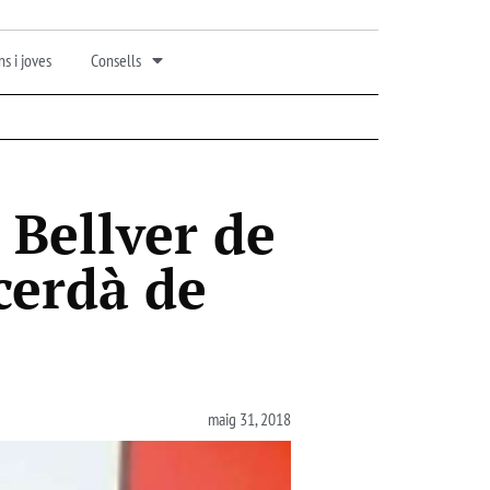
s i joves
Consells
 Bellver de
cerdà de
maig 31, 2018