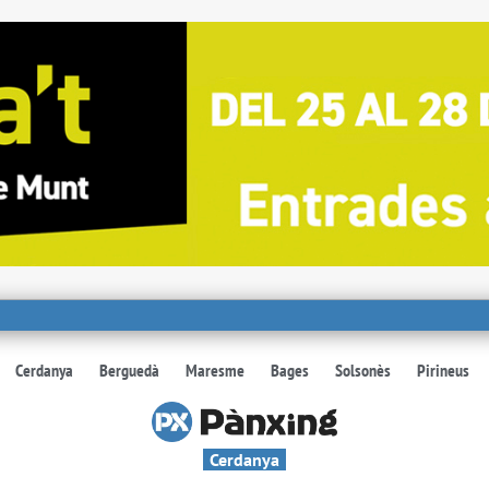
Cerdanya
Berguedà
Maresme
Bages
Solsonès
Pirineus
Cerdanya