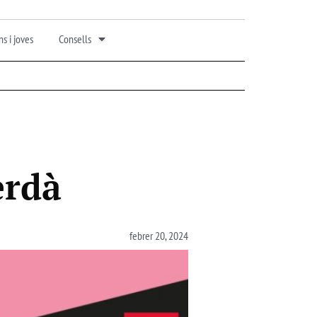
s i joves
Consells
erdà
febrer 20, 2024