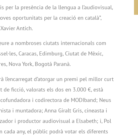
s per la presència de la llengua a l’audiovisual,
ves oportunitats per la creació en català”,
Xavier Antich.
ure a nombroses ciutats internacionals com
sel·les, Caracas, Edimburg, Ciutat de Mèxic,
dres, Nova York, Bogotá Paranà.
rà l’encarregat d’atorgar un premi pel millor curt
 de ficció, valorats els dos en 3.000 €, està
i, cofundadora i codirectora de MODIband; Neus
nista i muntadora; Anna Giralt Gris, cineasta i
tzador i productor audiovisual a Elsabeth; i, Pol
 cada any, el públic podrà votar els diferents