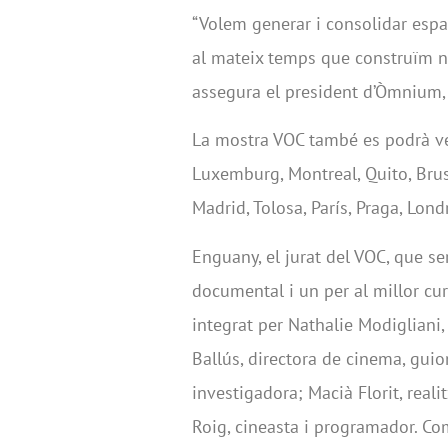
“Volem generar i consolidar espai
al mateix temps que construïm no
assegura el president d’Òmnium, 
La mostra VOC també es podrà ve
Luxemburg, Montreal, Quito, Brus
Madrid, Tolosa, París, Praga, Lon
Enguany, el jurat del VOC, que se
documental i un per al millor curt
integrat per Nathalie Modiglian
Ballús, directora de cinema, guio
investigadora; Macià Florit, reali
Roig, cineasta i programador. Com