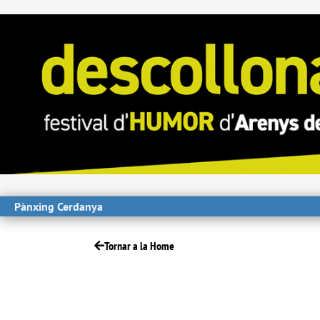
Pànxing Cerdanya
Tornar a la Home