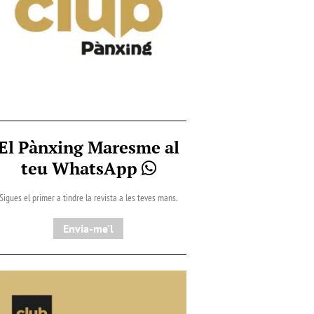
El Pànxing Maresme al
teu WhatsApp
Sigues el primer a tindre la revista a les teves mans.
Envia-me'l