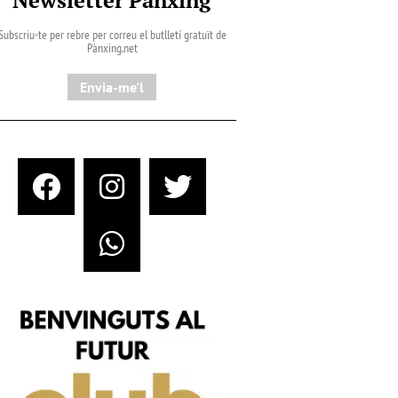
Subscriu-te per rebre per correu el butlletí gratuït de
Pànxing.net​
Envia-me'l