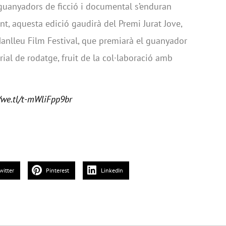
 guanyadors de ficció i documental s’enduran
t, aquesta edició gaudirà del Premi Jurat Jove,
Manlleu Film Festival, que premiarà el guanyador
ial de rodatge, fruit de la col·laboració amb
/we.tl/t-mWliFpp9br
witter
Pinterest
LinkedIn