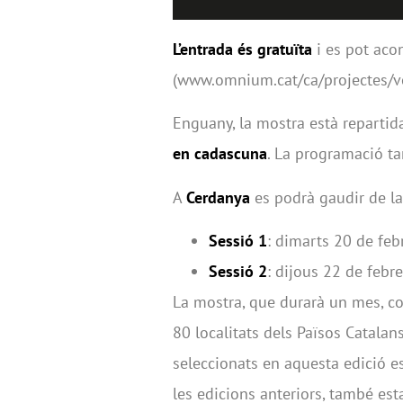
L’entrada és gratuïta
i es pot aco
(www.omnium.cat/ca/projectes/vo
Enguany, la mostra està reparti
en cadascuna
. La programació t
A
Cerdanya
es podrà gaudir de la
Sessió 1
: dimarts 20 de febr
Sessió 2
: dijous 22 de febre
La mostra, que durarà un mes, c
80 localitats dels Països Catalan
seleccionats en aquesta edició e
les edicions anteriors, també est