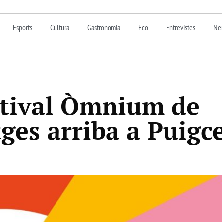
Esports
Cultura
Gastronomia
Eco
Entrevistes
Nen
stival Òmnium de
ges arriba a Puigc