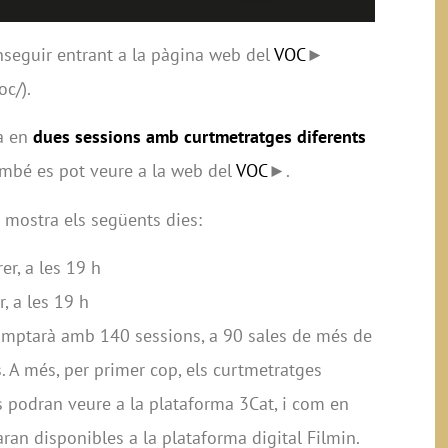
nseguir entrant a la pàgina web del
VOC
►
c/).
da en
dues sessions amb curtmetratges diferents
ambé es pot veure a la web del
VOC
►.
 mostra els següents dies:
er, a les 19 h
r, a les 19 h
omptarà amb 140 sessions, a 90 sales de més de
s. A més, per primer cop, els curtmetratges
s podran veure a la plataforma 3Cat, i com en
aran disponibles a la plataforma digital Filmin.