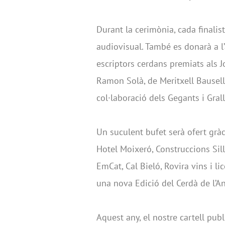
Durant la cerimònia, cada finalis
audiovisual. També es donarà a l’
escriptors cerdans premiats als J
Ramon Solà, de Meritxell Bausells
col·laboració dels Gegants i Grall
Un suculent bufet serà ofert gràc
Hotel Moixeró, Construccions Sill
EmCat, Cal Bieló, Rovira vins i li
una nova Edició del Cerdà de l’An
Aquest any, el nostre cartell publi