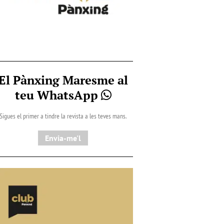
El Pànxing Maresme al
teu WhatsApp
Sigues el primer a tindre la revista a les teves mans.
Envia-me'l