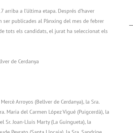
17 arriba a l’última etapa. Després d’haver
n ser publicades al Pànxing del mes de febrer
e tots els candidats, el jurat ha seleccionat els
llver de Cerdanya
. Mercè Arroyos (Bellver de Cerdanya), la Sra.
Sra. Maria del Carmen López Vigué (Puigcerdà), la
el Sr. Joan-Lluis Marty (La Guingueta), la
 Claude Peyrato (Santa Llocaia), la Sra. Sandrine