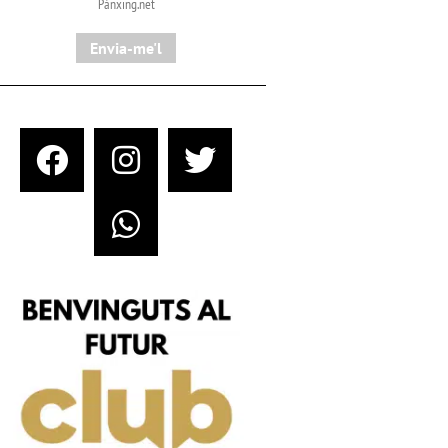
Pànxing.net​
Envia-me'l