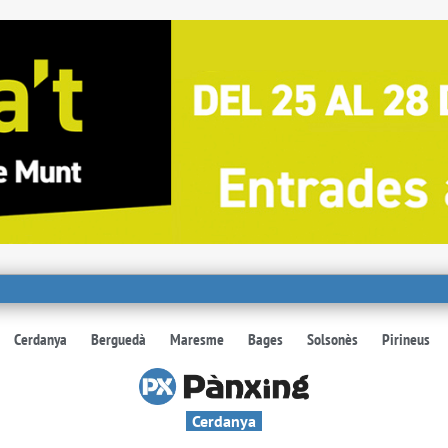
Cerdanya
Berguedà
Maresme
Bages
Solsonès
Pirineus
Cerdanya