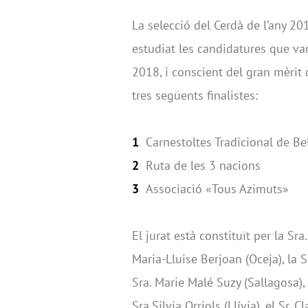
La selecció del Cerdà de l’any 20
estudiat les candidatures que va
2018, i conscient del gran mèrit d
tres següents finalistes:
1
Carnestoltes Tradicional de Be
2
Ruta de les 3 nacions
3
Associació «Tous Azimuts»
El jurat està constituït per la Sra
Maria-Lluise Berjoan (Oceja), la 
Sra. Marie Malé Suzy (Sallagosa), 
Sra.Silvia Orriols (Llívia), el Sr.