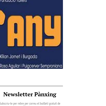
Newsletter Pànxing
Subscriu-te per rebre per correu el butlletí gratuït de