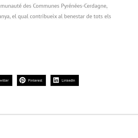
ommunauté des Communes Pyrénées-Cerdagne,
nya, el qual contribueix al benestar de tots els
witter
Pinterest
LinkedIn