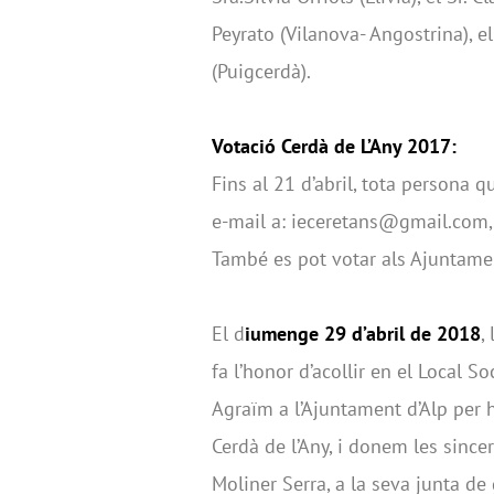
Peyrato (Vilanova- Angostrina), el 
(Puigcerdà).
Votació Cerdà de L’Any 2017:
Fins al 21 d’abril, tota persona q
e-mail a: ieceretans@gmail.com,
També es pot votar als Ajuntame
El d
iumenge 29 d’abril de 2018
,
fa l’honor d’acollir en el Local S
Agraïm a l’Ajuntament d’Alp per h
Cerdà de l’Any, i donem les since
Moliner Serra, a la seva junta de