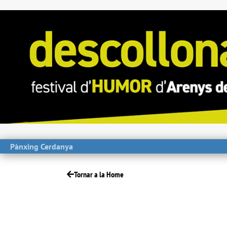
Pànxing Cerdanya
Tornar a la Home