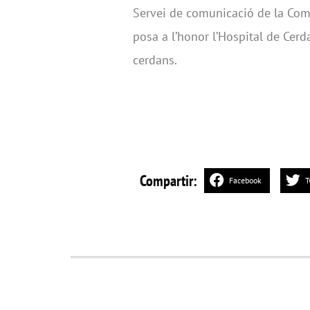
Servei de comunicació de la C
posa a l’honor l’Hospital de Cerda
cerdans.
Compartir:
Facebook
T