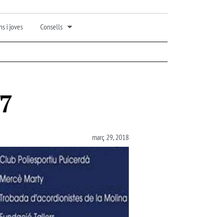
s i joves
Consells
17
març 29, 2018