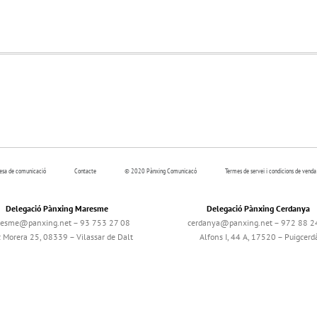
resa de comunicació
Contacte
© 2020 Pànxing Comunicacó
Termes de servei i condicions de venda
Delegació Pànxing Maresme
Delegació Pànxing Cerdanya
esme@panxing.net – 93 753 27 08
cerdanya@panxing.net – 972 88 2
c Morera 25, 08339 – Vilassar de Dalt
Alfons I, 44 A, 17520 – Puigcerd