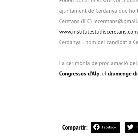
Podeu donar el vostre vot a quals
ajuntament de Cerdanya que ho tin
Ceretans (IEC) ieceretans@gmail.
www.institutestudisceretans.com
Cerdanya i nom del candidat a Ce
La cerimònia de proclamació del 
Congressos d’Alp
, el
diumenge dia
Compartir:
Facebook
T