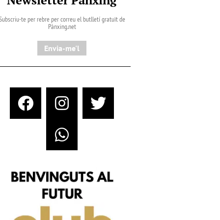
Subscriu-te per rebre per correu el butlletí gratuït de
Pànxing.net​
Envia-me'l