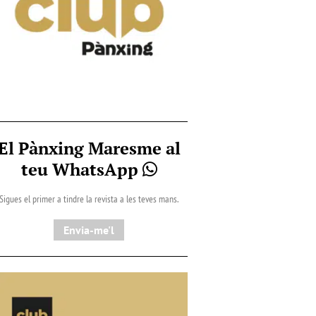
El Pànxing Maresme al
teu WhatsApp
Sigues el primer a tindre la revista a les teves mans.
Envia-me'l