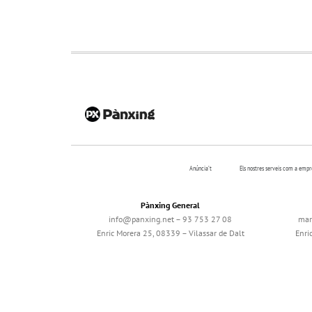
Anúncia’t
Els nostres serveis com a emp
Pànxing General
info@panxing.net – 93 753 27 08
mar
Enric Morera 25, 08339 – Vilassar de Dalt
Enri