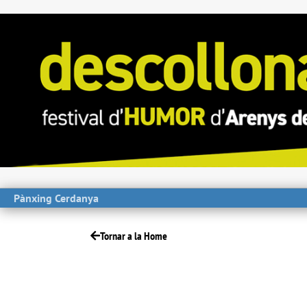
Pànxing Cerdanya
Tornar a la Home