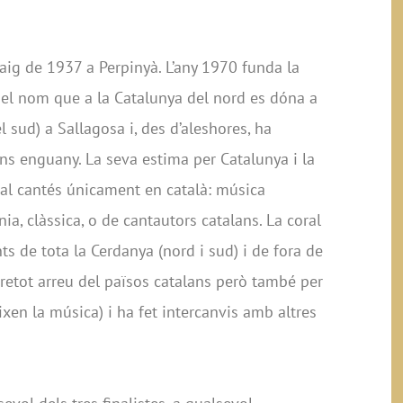
aig de 1937 a Perpinyà. L’any 1970 funda la
del nom que a la Catalunya del nord es dóna a
l sud) a Sallagosa i, des d’aleshores, ha
s enguany. La seva estima per Catalunya i la
oral cantés únicament en català: música
ia, clàssica, o de cantautors catalans. La coral
s de tota la Cerdanya (nord i sud) i de fora de
bretot arreu del països catalans però també per
xen la música) i ha fet intercanvis amb altres