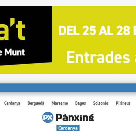
Cerdanya
Berguedà
Maresme
Bages
Solsonès
Pirineus
Cerdanya