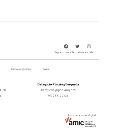
Segueix-nos a les xarxes socials
Pólitica de privacitat
Cookies
Delegació Pànxing Berguedà
4 28
bergueda@panxing.net
à
93 753 27 08
Associat a l'àrea digital