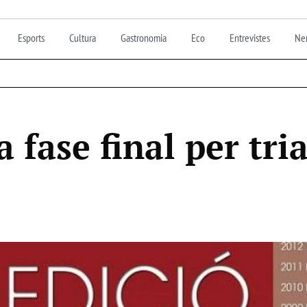
Esports
Cultura
Gastronomia
Eco
Entrevistes
Nen
 fase final per tri