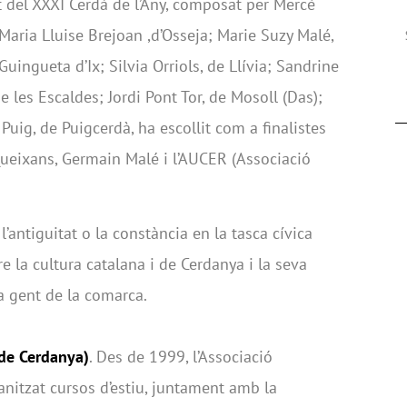
at del XXXI Cerdà de l’Any, composat per Mercè
Maria Lluise Brejoan ,d’Osseja; Marie Suzy Malé,
uingueta d’Ix; Silvia Orriols, de Llívia; Sandrine
e les Escaldes; Jordi Pont Tor, de Mosoll (Das);
Puig, de Puigcerdà, ha escollit com a finalistes
 Queixans, Germain Malé i l’AUCER (Associació
 l’antiguitat o la constància en la tasca cívica
tre la cultura catalana i de Cerdanya i la seva
la gent de la comarca.
 de Cerdanya)
. Des de 1999, l’Associació
anitzat cursos d’estiu, juntament amb la