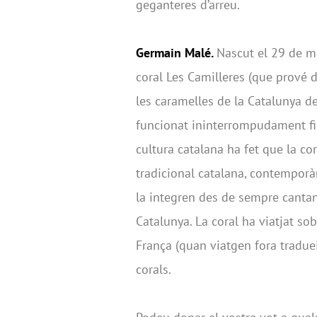
geganteres d’arreu.
Germain Malé.
Nascut el 29 de m
coral Les Camilleres (que prové 
les caramelles de la Catalunya de
funcionat ininterrompudament fin
cultura catalana ha fet que la c
tradicional catalana, contemporàn
la integren des de sempre cantant
Catalunya. La coral ha viatjat so
França (quan viatgen fora traduei
corals.