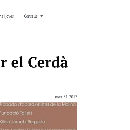
s i joves
Consells
ar el Cerdà
març 31, 2017