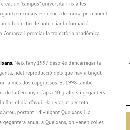
creat un “campus” universitari fix a les
organitzen cursos estiuencs de forma permanent.
amb l’objectiu de potenciar la formació
la Comarca i premiar la trajectòria acadèmica
eixans.
Neix l’any 1997 després d’encarregar la
ganta, fidel reproducció dels que havia tingut
ruir a més dos capgrossos. El 1998 també
rs de la Cerdanya. Cap a 40 grallers i geganters
a fins el dia d’avui. Han viatjat per tota
d’arreu, portant i divulgant Queixans i la
a gegantera anual a Queixans, on vénen colles