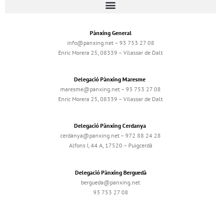
Pànxing General
info@panxing.net – 93 753 27 08
Enric Morera 25, 08339 – Vilassar de Dalt
Delegació Pànxing Maresme
maresme@panxing.net – 93 753 27 08
Enric Morera 25, 08339 – Vilassar de Dalt
Delegació Pànxing Cerdanya
cerdanya@panxing.net – 972 88 24 28
Alfons I, 44 A, 17520 – Puigcerdà
Delegació Pànxing Berguedà
bergueda@panxing.net
93 753 27 08