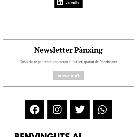
LinkedIn
Newsletter Pànxing
Subscriu-te per rebre per correu el butlletí gratuït de Pànxing.net​
Envia-me'l