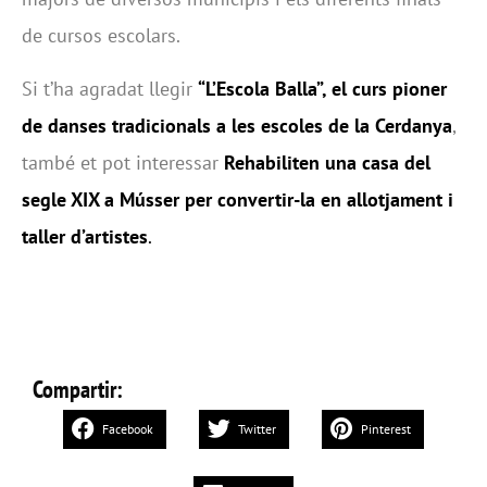
de cursos escolars.
Si t’ha agradat llegir
“L’Escola Balla”, el curs pioner
de danses tradicionals a les escoles de la Cerdanya
,
també et pot interessar
Rehabiliten una casa del
segle XIX a Músser per convertir-la en allotjament i
taller d’artistes
.
Compartir:
Facebook
Twitter
Pinterest