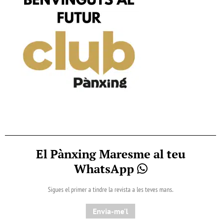
El Pànxing Maresme al teu
WhatsApp
Sigues el primer a tindre la revista a les teves mans.
Envia-me'l