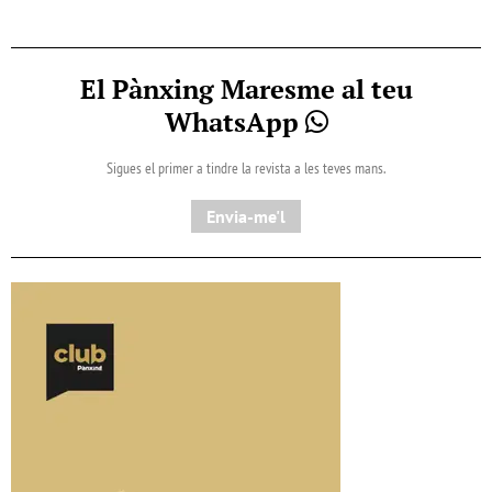
El Pànxing Maresme al teu
WhatsApp
Sigues el primer a tindre la revista a les teves mans.
Envia-me'l