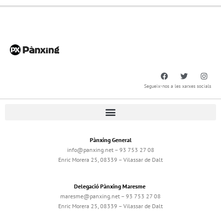
Segueix-nos a les xarxes socials
Pànxing General
info@panxing.net – 93 753 27 08
Enric Morera 25, 08339 – Vilassar de Dalt
Delegació Pànxing Maresme
maresme@panxing.net – 93 753 27 08
Enric Morera 25, 08339 – Vilassar de Dalt