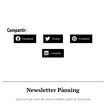
Compartir:
Facebook
Twitter
Pinterest
LinkedIn
Newsletter Pànxing
Subscriu-te per rebre per correu el butlletí gratuït de Pànxing.net​