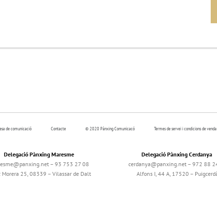
resa de comunicació
Contacte
© 2020 Pànxing Comunicacó
Termes de servei i condicions de venda
Delegació Pànxing Maresme
Delegació Pànxing Cerdanya
esme@panxing.net – 93 753 27 08
cerdanya@panxing.net – 972 88 2
c Morera 25, 08339 – Vilassar de Dalt
Alfons I, 44 A, 17520 – Puigcerd