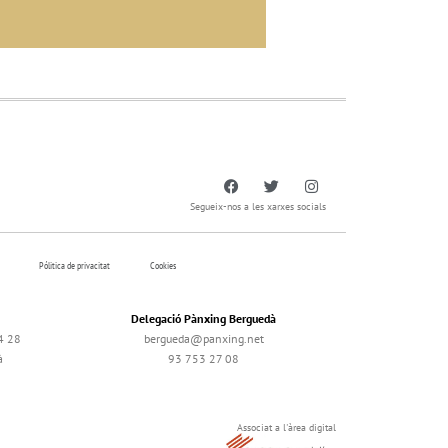
Segueix-nos a les xarxes socials
Pólitica de privacitat
Cookies
Delegació Pànxing Berguedà
4 28
bergueda@panxing.net
à
93 753 27 08
Associat a l'àrea digital