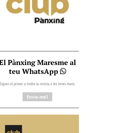
El Pànxing Maresme al
teu WhatsApp
Sigues el primer a tindre la revista a les teves mans.
Envia-me'l