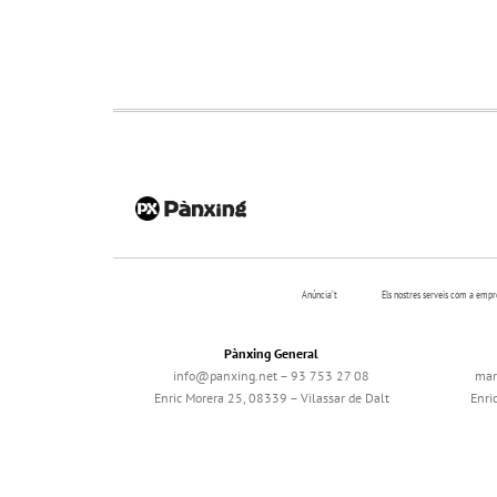
Anúncia’t
Els nostres serveis com a emp
Pànxing General
info@panxing.net – 93 753 27 08
mar
Enric Morera 25, 08339 – Vilassar de Dalt
Enri