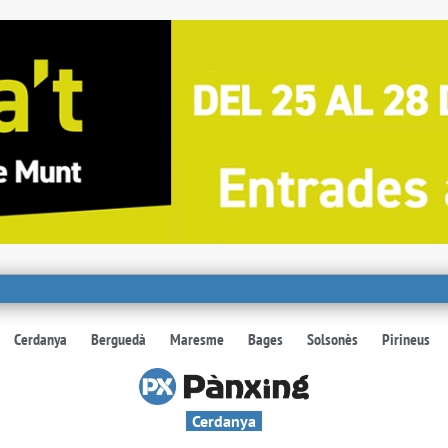
Cerdanya
Berguedà
Maresme
Bages
Solsonès
Pirineus
Cerdanya