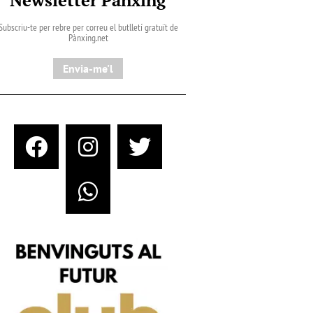
Subscriu-te per rebre per correu el butlletí gratuït de
Pànxing.net​
Envia-me'l