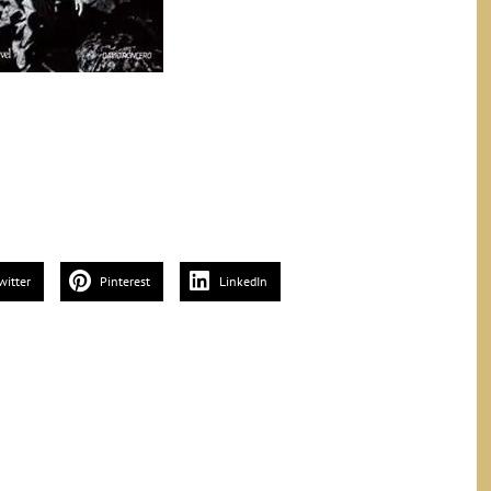
witter
Pinterest
LinkedIn