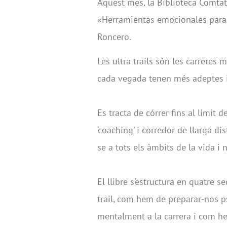
Aquest mes, la Biblioteca Comtat
«Herramientas emocionales para co
Roncero.
Les ultra trails són les carreres 
cada vegada tenen més adeptes 
Es tracta de córrer fins al límit d
‘coaching’ i corredor de llarga di
se a tots els àmbits de la vida i
El llibre s’estructura en quatre s
trail, com hem de preparar-nos 
mentalment a la carrera i com he