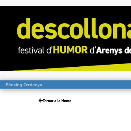
Pànxing Cerdanya
Tornar a la Home