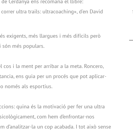
 de Cerdanya ens recomana el llibre:
rrer ultra trails: ultracoaching», d'en David
més exigents, més llargues i més difícils però
i són més populars.
el cos i la ment per arribar a la meta. Roncero,
stancia, ens guia per un procés que pot aplicar-
 no només als esportius.
eccions: quina és la motivació per fer una ultra
psicològicament, com hem d’enfrontar-nos
m d’analitzar-la un cop acabada. I tot això sense