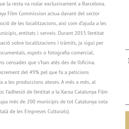
ue la resta va rodar exclusivament a Barcelona.
anya Film Commission actua davant del sector
ció de les localitzacions, així com d’ajuda a les
ipis, entitats i serveis. Durant 2015 l’entitat
ació sobre localitzacions i tràmits, ja sigui per
ocumentals, espots o fotografia comercial,
s censades que s’han atès des de l’oficina.
ncrement del 49% pel que fa a peticions
a a les produccions ateses. A més a més, al
loc l’adhesió de l’entitat a la Xarxa Catalunya Film
upa més de 200 municipis de tot Catalunya sota
atalà de les Empreses Culturals).