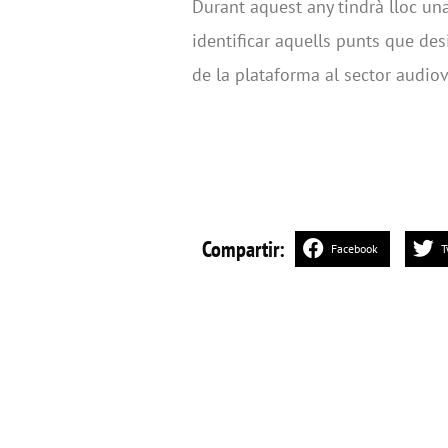
Durant aquest any tindrà lloc u
identificar aquells punts que des
de la plataforma al sector audiov
Compartir:
Facebook
T