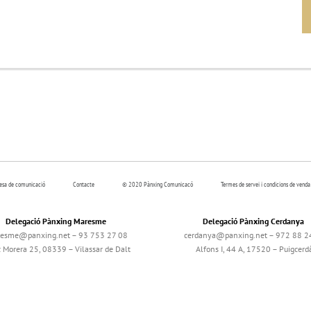
resa de comunicació
Contacte
© 2020 Pànxing Comunicacó
Termes de servei i condicions de venda
Delegació Pànxing Maresme
Delegació Pànxing Cerdanya
esme@panxing.net – 93 753 27 08
cerdanya@panxing.net – 972 88 2
c Morera 25, 08339 – Vilassar de Dalt
Alfons I, 44 A, 17520 – Puigcerd