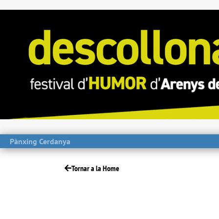
Pànxing Cerdanya
Tornar a la Home