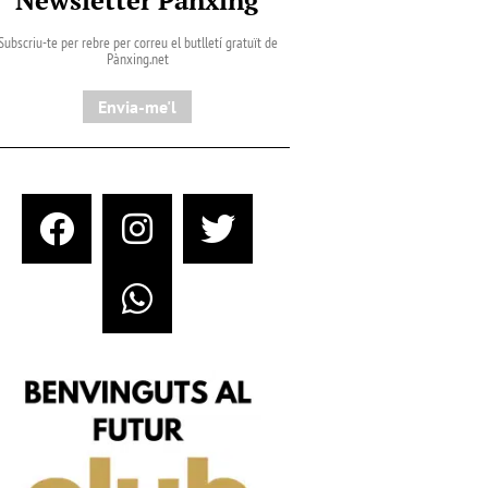
Subscriu-te per rebre per correu el butlletí gratuït de
Pànxing.net​
Envia-me'l