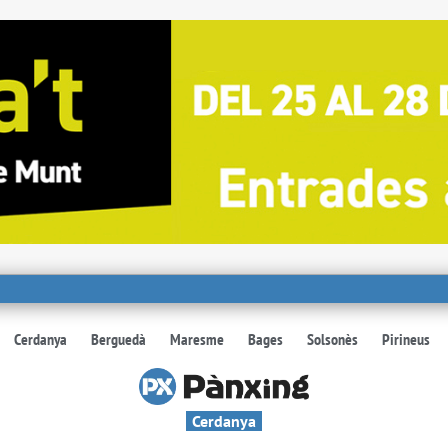
Cerdanya
Berguedà
Maresme
Bages
Solsonès
Pirineus
Cerdanya