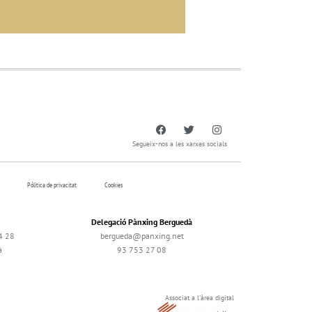
Segueix-nos a les xarxes socials
Pólitica de privacitat
Cookies
Delegació Pànxing Berguedà
4 28
bergueda@panxing.net
à
93 753 27 08
Associat a l'àrea digital