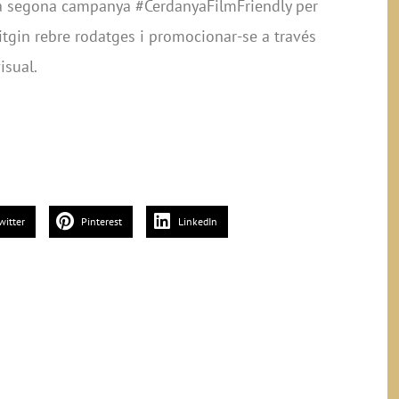
na segona campanya #CerdanyaFilmFriendly per
itgin rebre rodatges i promocionar-se a través
isual.
witter
Pinterest
LinkedIn