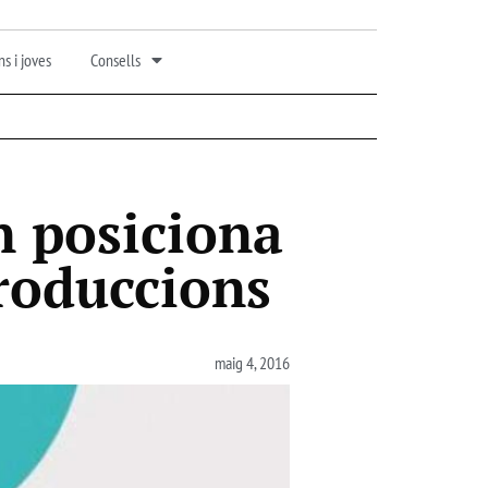
s i joves
Consells
 posiciona
roduccions
maig 4, 2016