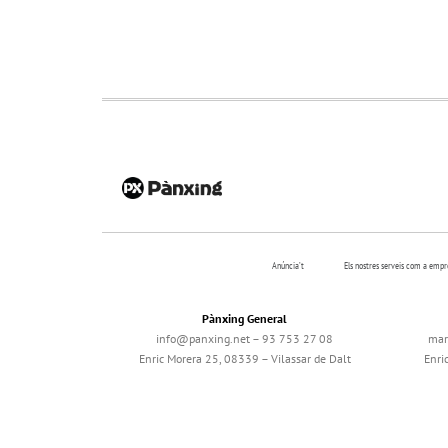
Anúncia’t
Els nostres serveis com a emp
Pànxing General
info@panxing.net – 93 753 27 08
mar
Enric Morera 25, 08339 – Vilassar de Dalt
Enri