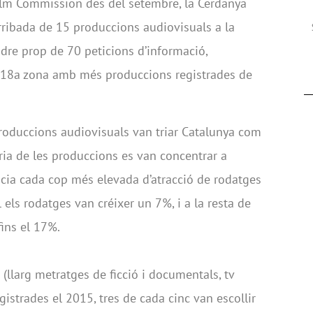
Film Commission des del setembre, la Cerdanya
rribada de 15 produccions audiovisuals a la
dre prop de 70 peticions d’informació,
 18a zona amb més produccions registrades de
roduccions audiovisuals van triar Catalunya com
ria de les produccions es van concentrar a
cia cada cop més elevada d’atracció de rodatges
tal els rodatges van créixer un 7%, i a la resta de
fins el 17%.
(llarg metratges de ficció i documentals, tv
gistrades el 2015, tres de cada cinc van escollir