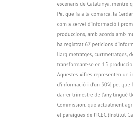
escenaris de Catalunya, mentre q
Pel que fa a la comarca, la Cerd
com a servei d’informació i promo
produccions, amb acords amb munic
ha registrat 67 peticions d’inform
llarg metratges, curtmetratges, d
transformant-se en 15 produccion
Aquestes xifres representen un i
d’informació i d’un 50% pel que f
darrer trimestre de l’any tingué l
Commission, que actualment agr
el paraigües de l’ICEC (Institut C