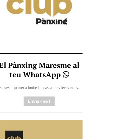
El Pànxing Maresme al
teu WhatsApp
Sigues el primer a tindre la revista a les teves mans.
Envia-me'l