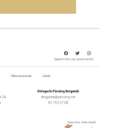
Segueix-nos a les xarxes socials
Pólitica de privacitat
Cookies
Delegació Pànxing Berguedà
4 28
bergueda@panxing.net
à
93 753 27 08
Associat a l'àrea digital