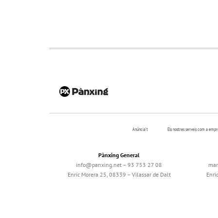
Anúncia’t
Els nostres serveis com a emp
Pànxing General
info@panxing.net – 93 753 27 08
mar
Enric Morera 25, 08339 – Vilassar de Dalt
Enri