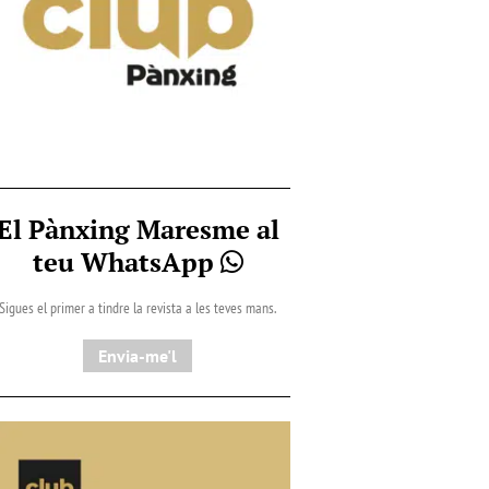
El Pànxing Maresme al
teu WhatsApp
Sigues el primer a tindre la revista a les teves mans.
Envia-me'l