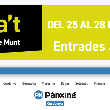
Cerdanya
Berguedà
Maresme
Bages
Solsonès
Pirineus
Cerdanya