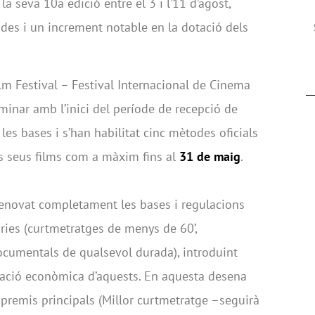
a seva 10a edició entre el 3 i l’11 d’agost,
des i un increment notable en la dotació dels
lm Festival – Festival Internacional de Cinema
inar amb l’inici del període de recepció de
s les bases i s’han habilitat cinc mètodes oficials
ls seus films com a màxim fins al
31 de maig
.
 renovat completament les bases i regulacions
gories (curtmetratges de menys de 60’,
ocumentals de qualsevol durada), introduint
ació econòmica d’aquests. En aquesta desena
 premis principals (Millor curtmetratge –seguirà