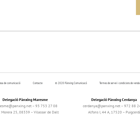
resa de comunicació
Contacte
© 2020 Pànxing Comunicacó
Termes de servei i condicions de venda
Delegació Pànxing Maresme
Delegació Pànxing Cerdanya
esme@panxing.net – 93 753 27 08
cerdanya@panxing.net – 972 88 2
c Morera 25, 08339 – Vilassar de Dalt
Alfons I, 44 A, 17520 – Puigcerd