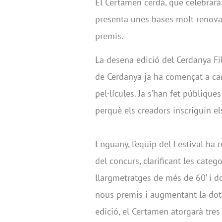
El Certamen cerdà, que celebrarà l
presenta unes bases molt renova
premis.
La desena edició del Cerdanya Fi
de Cerdanya ja ha començat a cam
pel·lícules. Ja s’han fet públique
perquè els creadors inscriguin e
Enguany, l’equip del Festival ha
del concurs, clarificant les cate
llargmetratges de més de 60’ i d
nous premis i augmentant la dot
edició, el Certamen atorgarà tres