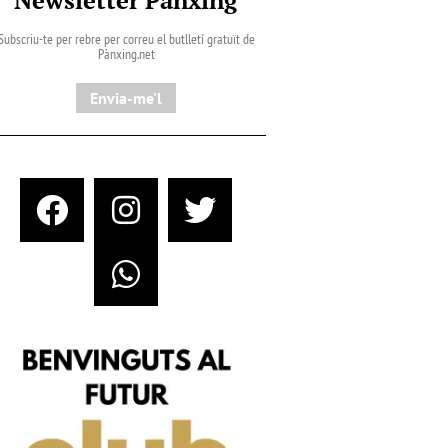
Subscriu-te per rebre per correu el butlletí gratuït de
Pànxing.net​
Envia-me'l