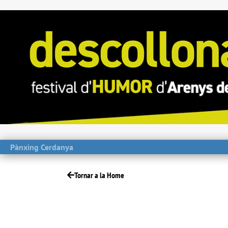
Pànxing Cerdanya
Tornar a la Home