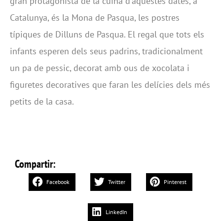
gran protagonista de la cuina d'aquestes dates, a
Catalunya, és la Mona de Pasqua, les postres
típiques de Dilluns de Pasqua. El regal que tots els
infants esperen dels seus padrins, tradicionalment
un pa de pessic, decorat amb ous de xocolata i
figuretes decoratives que faran les delícies dels més
petits de la casa.
Compartir:
Facebook
Twitter
Pinterest
LinkedIn