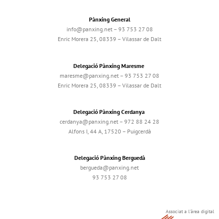
Pànxing General
info@panxing.net – 93 753 27 08
Enric Morera 25, 08339 – Vilassar de Dalt
Delegació Pànxing Maresme
maresme@panxing.net – 93 753 27 08
Enric Morera 25, 08339 – Vilassar de Dalt
Delegació Pànxing Cerdanya
cerdanya@panxing.net – 972 88 24 28
Alfons I, 44 A, 17520 – Puigcerdà
Delegació Pànxing Berguedà
bergueda@panxing.net
93 753 27 08
Associat a l'àrea digital