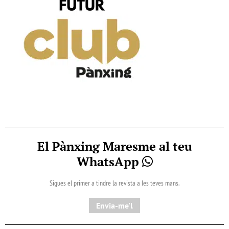
El Pànxing Maresme al teu
WhatsApp
Sigues el primer a tindre la revista a les teves mans.
Envia-me'l