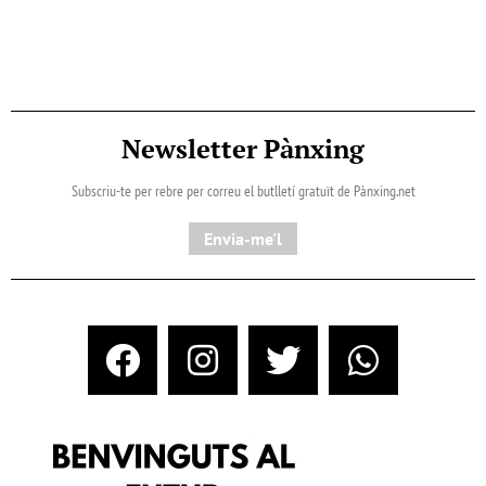
Newsletter Pànxing
Subscriu-te per rebre per correu el butlletí gratuït de Pànxing.net​
Envia-me'l