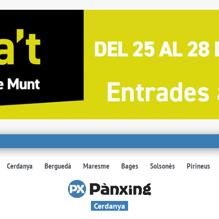
Cerdanya
Berguedà
Maresme
Bages
Solsonès
Pirineus
Cerdanya