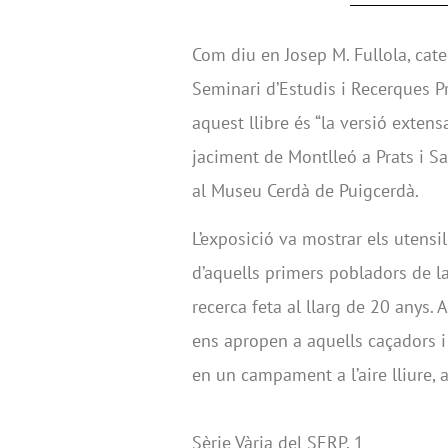
Com diu en Josep M. Fullola, cated
Seminari d’Estudis i Recerques Pr
aquest llibre és “la versió extensa
jaciment de Montlleó a Prats i S
al Museu Cerdà de Puigcerdà.
L’exposició va mostrar els utensil
d’aquells primers pobladors de la
recerca feta al llarg de 20 anys. 
ens apropen a aquells caçadors i 
en un campament a l’aire lliure, 
Sèrie Vària del SERP, 1