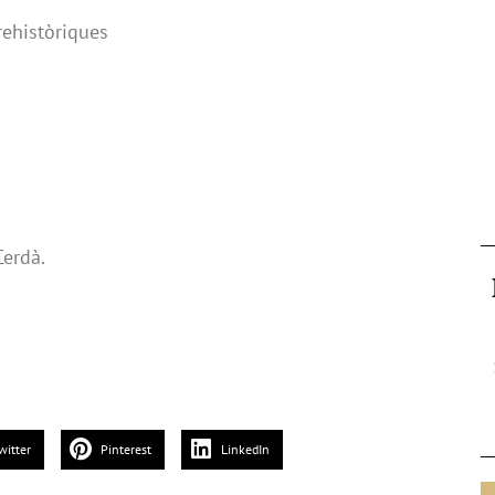
rehistòriques
erdà.
witter
Pinterest
LinkedIn