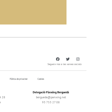
Segueix-nos a les xarxes socials
Pólitica de privacitat
Cookies
Delegació Pànxing Berguedà
4 28
bergueda@panxing.net
à
93 753 27 08