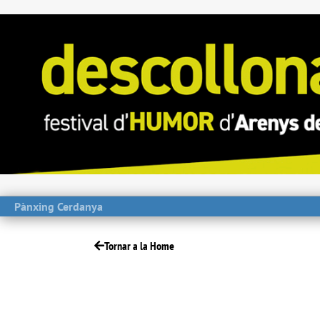
Pànxing Cerdanya
Tornar a la Home