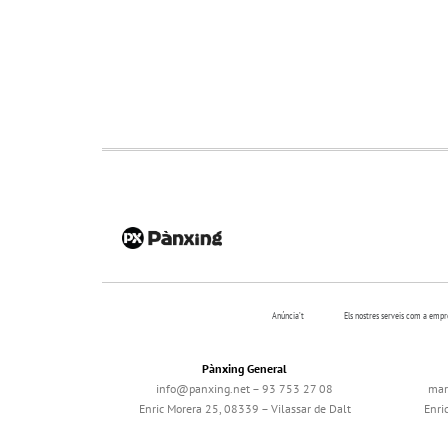
Anúncia’t
Els nostres serveis com a emp
Pànxing General
info@panxing.net – 93 753 27 08
mar
Enric Morera 25, 08339 – Vilassar de Dalt
Enri