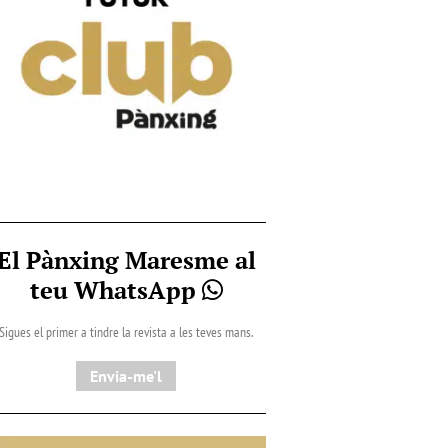
El Pànxing Maresme al
teu WhatsApp
Sigues el primer a tindre la revista a les teves mans.
Envia-me'l