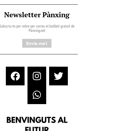
Newsletter Pànxing
Subscriu-te per rebre per correu el butlletí gratuït de
Pànxing.net​
Envia-me'l