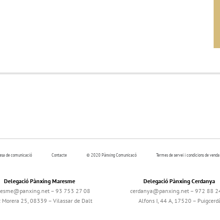
resa de comunicació
Contacte
© 2020 Pànxing Comunicacó
Termes de servei i condicions de venda
Delegació Pànxing Maresme
Delegació Pànxing Cerdanya
esme@panxing.net – 93 753 27 08
cerdanya@panxing.net – 972 88 2
c Morera 25, 08339 – Vilassar de Dalt
Alfons I, 44 A, 17520 – Puigcerd