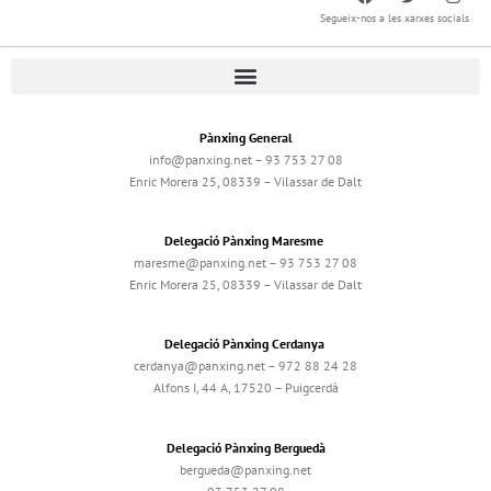
Segueix-nos a les xarxes socials
Pànxing General
info@panxing.net – 93 753 27 08
Enric Morera 25, 08339 – Vilassar de Dalt
Delegació Pànxing Maresme
maresme@panxing.net – 93 753 27 08
Enric Morera 25, 08339 – Vilassar de Dalt
Delegació Pànxing Cerdanya
cerdanya@panxing.net – 972 88 24 28
Alfons I, 44 A, 17520 – Puigcerdà
Delegació Pànxing Berguedà
bergueda@panxing.net