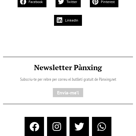
Facebook
Twitter
Pinterest
LinkedIn
Newsletter Pànxing
Subscriu-te per rebre per correu el butlletí gratuït de Pànxing.net​
Envia-me'l