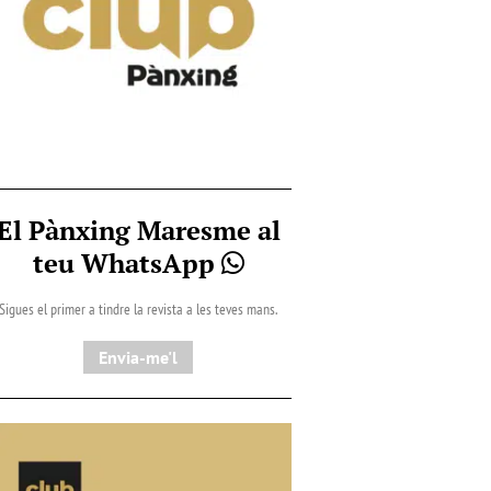
El Pànxing Maresme al
teu WhatsApp
Sigues el primer a tindre la revista a les teves mans.
Envia-me'l