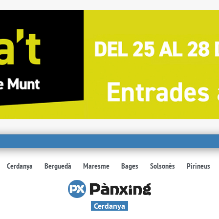
Cerdanya
Berguedà
Maresme
Bages
Solsonès
Pirineus
Cerdanya