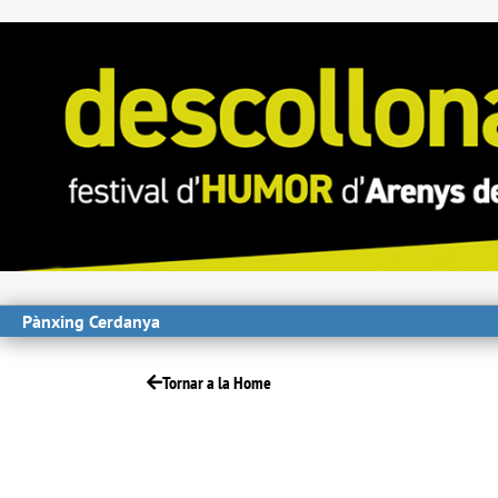
Pànxing Cerdanya
Tornar a la Home