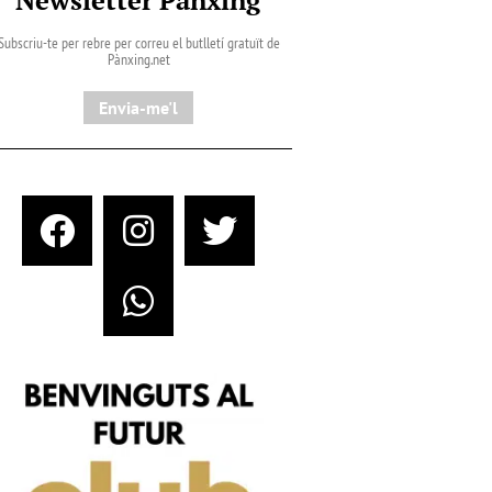
Subscriu-te per rebre per correu el butlletí gratuït de
Pànxing.net​
Envia-me'l