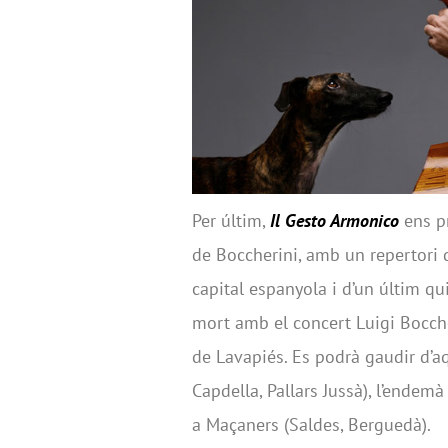
Per últim,
Il Gesto Armonico
ens p
de Boccherini, amb un repertori d
capital espanyola i d’un últim q
mort amb el concert Luigi Boccher
de Lavapiés. Es podrà gaudir d’a
Capdella, Pallars Jussà), l’endemà
a Maçaners (Saldes, Berguedà).