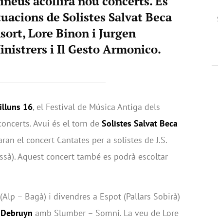
ineus acollirà nou concerts. Es
tuacions de Solistes Salvat Beca
ort, Lore Binon i Jurgen
nistrers i Il Gesto Armonico.
illuns 16
, el Festival de Música Antiga dels
concerts. Avui és el torn de
Solistes Salvat Beca
ran el concert Cantates per a solistes de J.S.
ussà). Aquest concert també es podrà escoltar
 (Alp – Bagà) i divendres a Espot (Pallars Sobirà)
n Debruyn
amb Slumber – Somni. La veu de Lore