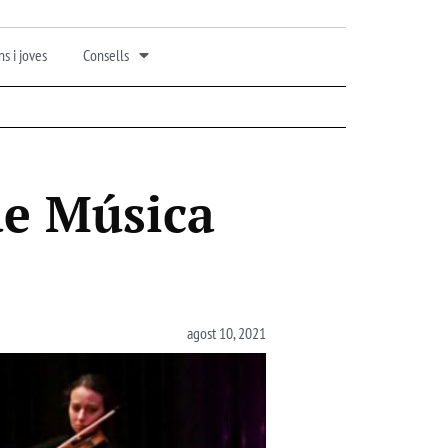
s i joves
Consells
de Música
agost 10, 2021