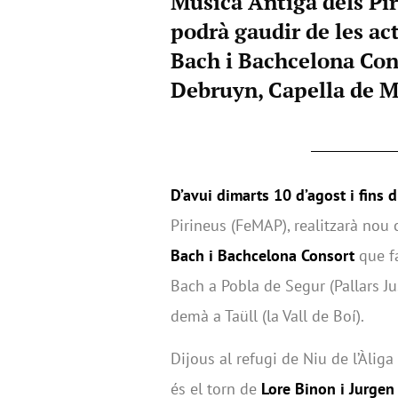
Música Antiga dels Pir
podrà gaudir de les ac
Bach i Bachcelona Cons
Debruyn, Capella de Mi
D’avui dimarts 10 d’agost i fins d
Pirineus (FeMAP), realitzarà nou 
Bach i Bachcelona Consort
que fa
Bach a Pobla de Segur (Pallars J
demà a Taüll (la Vall de Boí).
Dijous al refugi de Niu de l’Àliga
és el torn de
Lore Binon i Jurge