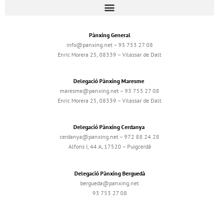
Pànxing General
info@panxing.net – 93 753 27 08
Enric Morera 25, 08339 – Vilassar de Dalt
Delegació Pànxing Maresme
maresme@panxing.net – 93 753 27 08
Enric Morera 25, 08339 – Vilassar de Dalt
Delegació Pànxing Cerdanya
cerdanya@panxing.net – 972 88 24 28
Alfons I, 44 A, 17520 – Puigcerdà
Delegació Pànxing Berguedà
bergueda@panxing.net
93 753 27 08