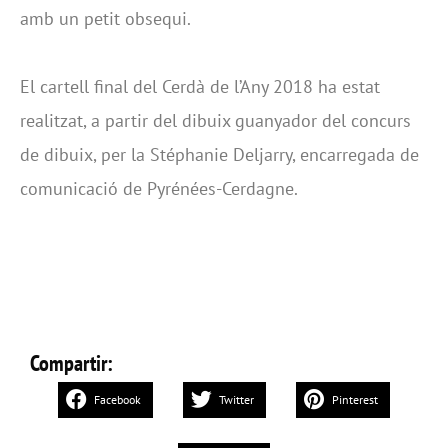
amb un petit obsequi.
El cartell final del Cerdà de l’Any 2018 ha estat
realitzat, a partir del dibuix guanyador del concurs
de dibuix, per la Stéphanie Deljarry, encarregada de
comunicació de Pyrénées-Cerdagne.
Compartir:
Facebook
Twitter
Pinterest