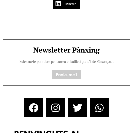
LinkedIn
Newsletter Pànxing
Subscriu-te per rebre per correu el butlletí gratuït de Pànxing.net​
Envia-me'l