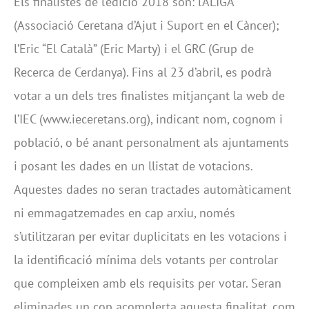
Els finalistes de l’edició 2018 són: l’ÀLIGA
(Associació Ceretana d’Ajut i Suport en el Càncer);
l’Eric “El Català” (Eric Marty) i el GRC (Grup de
Recerca de Cerdanya). Fins al 23 d’abril, es podrà
votar a un dels tres finalistes mitjançant la web de
l’IEC (www.ieceretans.org), indicant nom, cognom i
població, o bé anant personalment als ajuntaments
i posant les dades en un llistat de votacions.
Aquestes dades no seran tractades automàticament
ni emmagatzemades en cap arxiu, només
s’utilitzaran per evitar duplicitats en les votacions i
la identificació mínima dels votants per controlar
que compleixen amb els requisits per votar. Seran
eliminades un cop acomplerta aquesta finalitat, com