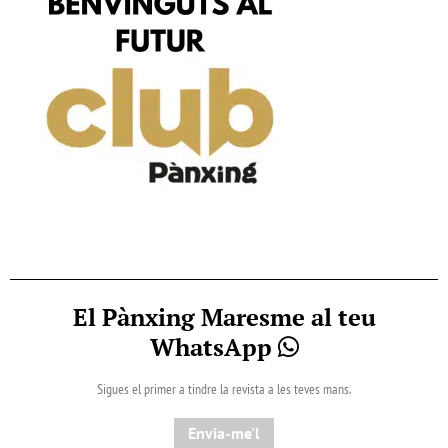
El Pànxing Maresme al teu
WhatsApp
Sigues el primer a tindre la revista a les teves mans.
Envia-me'l