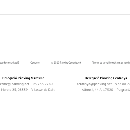
resa de comunicació
Contacte
© 2020 Pànxing Comunicacó
Termes de servei i condicions de venda
Delegació Pànxing Maresme
Delegació Pànxing Cerdanya
esme@panxing.net – 93 753 27 08
cerdanya@panxing.net – 972 88 2
c Morera 25, 08339 – Vilassar de Dalt
Alfons I, 44 A, 17520 – Puigcerd