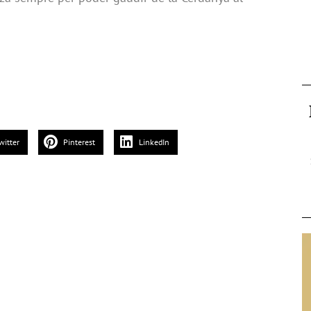
witter
Pinterest
LinkedIn