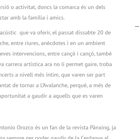
rsió o activitat, doncs la comarca és un dels
ctar amb la família i amics.
 acústic que va oferir, el passat dissabte 20 de
nche, entre riures, anècdotes i en un ambient
seves intervencions, entre cançó i cançó, també
a carrera artística ara no li permet gaire, troba
ncerts a nivell més íntim, que varen ser part
cantat de tornar a L’Avalanche, perquè, a més de
portunitat a gaudir a aquells que es varen
tonio Orozco és un fan de la revista Pànxing, ja
itza sempre per poder gaudir de la Cerdanya al