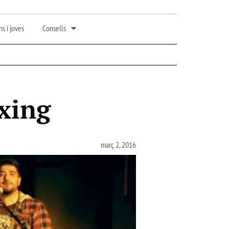
s i joves
Consells
nxing
març 2, 2016