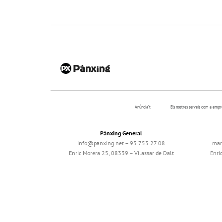
Anúncia’t
Els nostres serveis com a emp
Pànxing General
info@panxing.net – 93 753 27 08
mar
Enric Morera 25, 08339 – Vilassar de Dalt
Enri