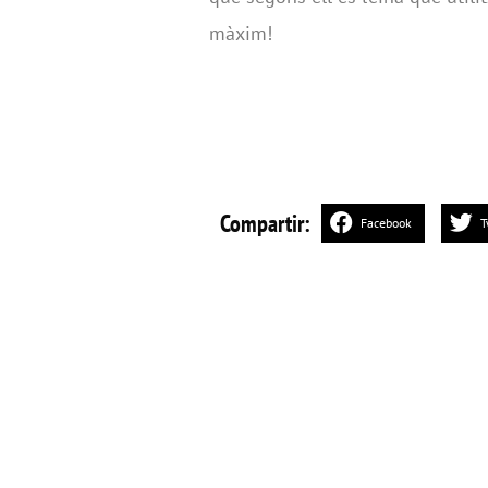
màxim!
Compartir:
Facebook
T