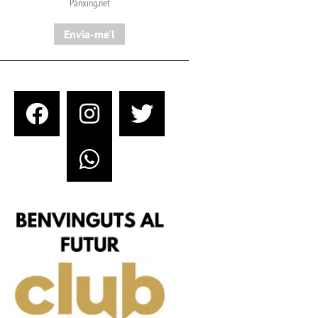
Pànxing.net​
Envia-me'l