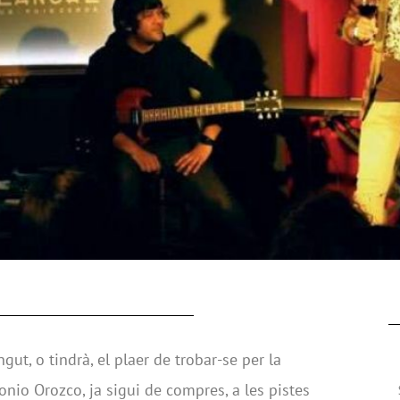
ut, o tindrà, el plaer de trobar-se per la
nio Orozco, ja sigui de compres, a les pistes