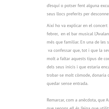
d’esquí o potser fent alguna excu
seus llocs preferits per desconne
Així ho va explicar en el concert
febrer, en el bar musical L’Avala
més que familiar. En una de les 
va confessar que, tot i que la sev
molt a faltar aquests tipus de co
dels seus inicis i que estaria en
trobar-se molt còmode, donaria o
quedar sense entrada.
Remarcar, com a anècdota, que An
que segons ell és l’eina que util