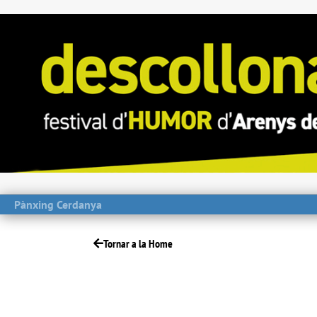
Pànxing Cerdanya
Tornar a la Home