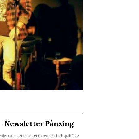
Newsletter Pànxing
Subscriu-te per rebre per correu el butlletí gratuït de