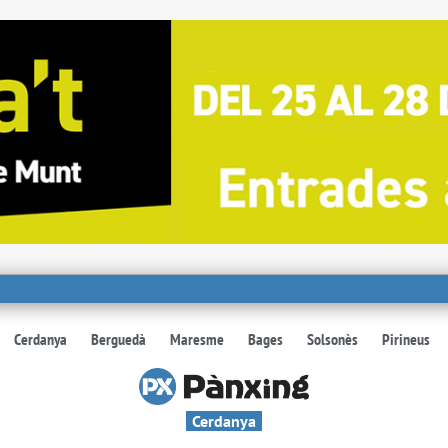
Cerdanya
Berguedà
Maresme
Bages
Solsonès
Pirineus
Cerdanya