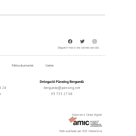
Segueix-nos a les xarxes socials
Pólitica de privacitat
Cookies
Delegació Pànxing Berguedà
4 28
bergueda@panxing.net
à
93 753 27 08
Associat a l'àrea digital
Web auditada per OJD Interactive