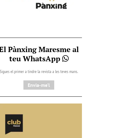
El Pànxing Maresme al
teu WhatsApp
Sigues el primer a tindre la revista a les teves mans.
Envia-me'l