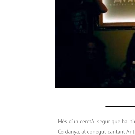
Més d’un ceretà segur que ha ting
Cerdanya, al conegut cantant Anto