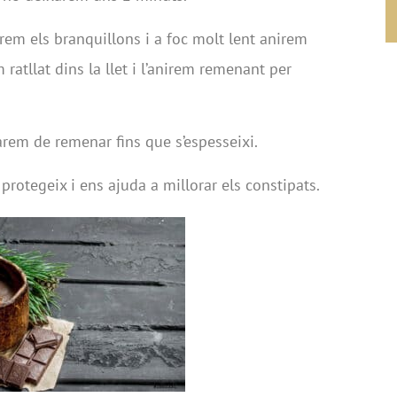
rem els branquillons i a foc molt lent anirem
ratllat dins la llet i l’anirem remenant per
arem de remenar fins que s’espesseixi.
rotegeix i ens ajuda a millorar els constipats.