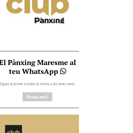
El Pànxing Maresme al
teu WhatsApp
Sigues el primer a tindre la revista a les teves mans.
Envia-me'l