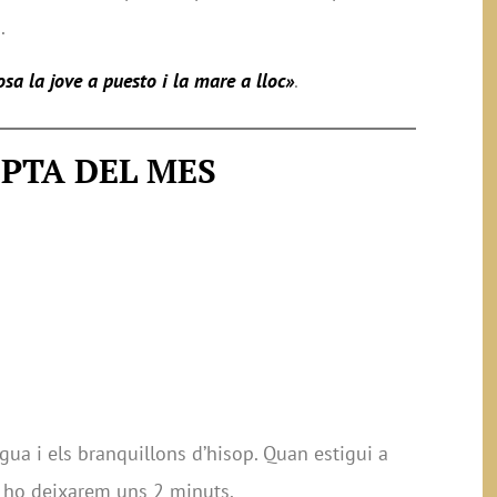
.
osa la jove a puesto i la mare a lloc»
.
PTA DEL MES
a
igua i els branquillons d’hisop. Quan estigui a
 i ho deixarem uns 2 minuts.