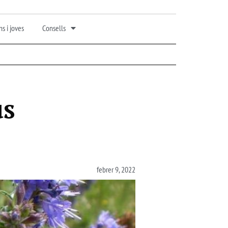
s i joves
Consells
us
febrer 9, 2022