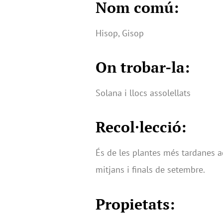
Nom comú:
Hisop, Gisop
On trobar-la:
Solana i llocs assolellats
Recol·lecció:
És de les plantes més tardanes aq
mitjans i finals de setembre.
Propietats: