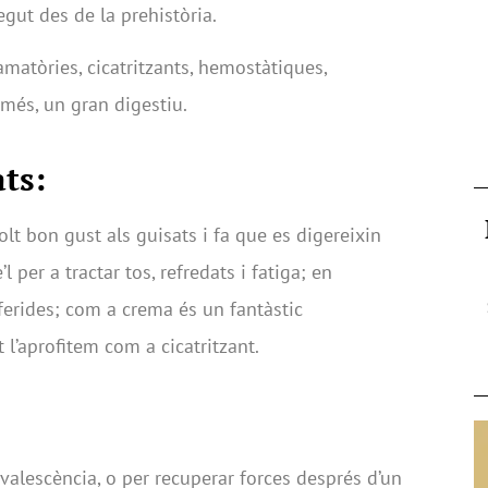
egut des de la prehistòria.
amatòries, cicatritzants, hemostàtiques,
a més, un gran digestiu.
ts:
lt bon gust als guisats i fa que es digereixin
 per a tractar tos, refredats i fatiga; en
ferides; com a crema és un fantàstic
 l’aprofitem com a cicatritzant.
valescència, o per recuperar forces després d’un