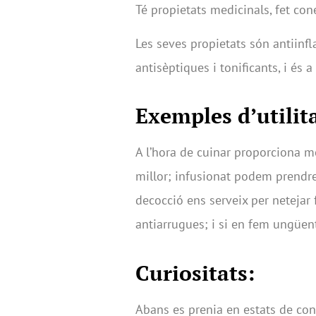
Té propietats medicinals, fet con
Les seves propietats són antiinfl
antisèptiques i tonificants, i és 
Exemples d’utilita
A l’hora de cuinar proporciona mo
millor; infusionat podem prendre’l
decocció ens serveix per netejar 
antiarrugues; i si en fem ungüent
Curiositats:
Abans es prenia en estats de con