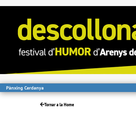
Pànxing Cerdanya
Tornar a la Home