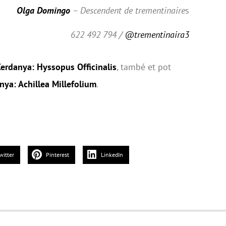
Olga Domingo
– Descendent de trementinaire
s
622 492 794 /
@trementinaira3
Cerdanya: Hyssopus Officinalis
, també et pot
nya: Achillea Millefolium
.
witter
Pinterest
LinkedIn