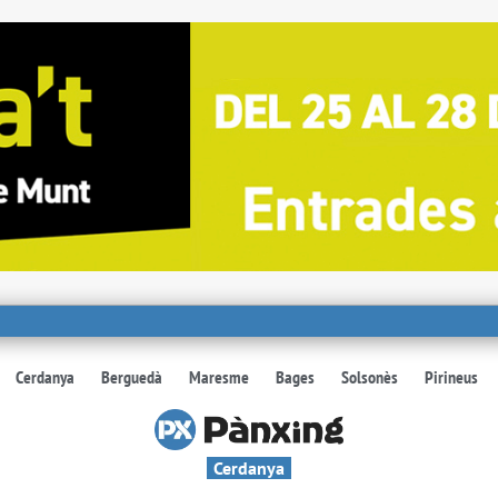
Cerdanya
Berguedà
Maresme
Bages
Solsonès
Pirineus
Cerdanya