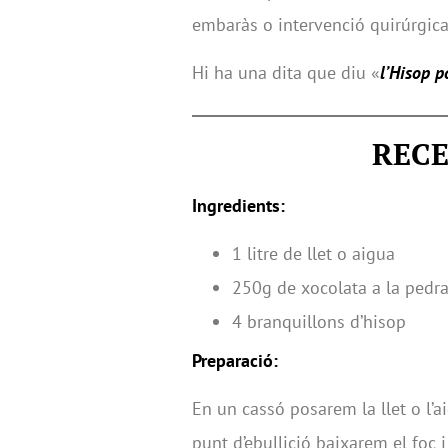
embaràs o intervenció quirúrgica
Hi ha una dita que diu «
l’Hisop p
RECE
Ingredients:
1 litre de llet o aigua
250g de xocolata a la pedr
4 branquillons d’hisop
Preparació:
En un cassó posarem la llet o l’a
punt d’ebullició baixarem el foc