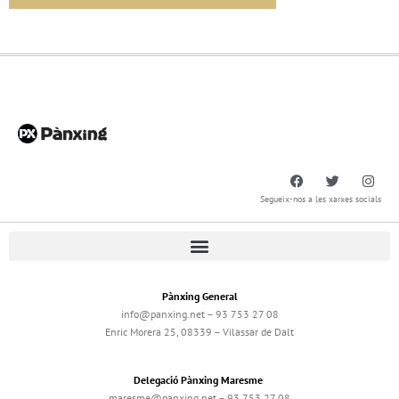
Segueix-nos a les xarxes socials
Pànxing General
info@panxing.net – 93 753 27 08
Enric Morera 25, 08339 – Vilassar de Dalt
Delegació Pànxing Maresme
maresme@panxing.net – 93 753 27 08