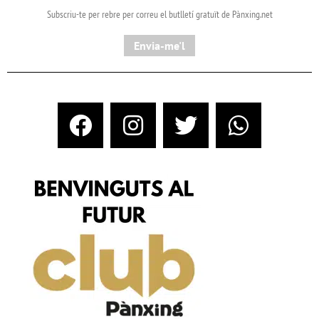
Subscriu-te per rebre per correu el butlletí gratuït de Pànxing.net​
Envia-me'l