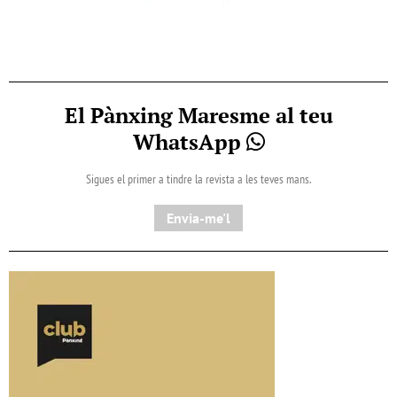
El Pànxing Maresme al teu
WhatsApp
Sigues el primer a tindre la revista a les teves mans.
Envia-me'l