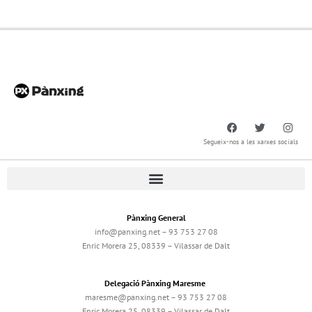
Segueix-nos a les xarxes socials
Pànxing General
info@panxing.net – 93 753 27 08
Enric Morera 25, 08339 – Vilassar de Dalt
Delegació Pànxing Maresme
maresme@panxing.net – 93 753 27 08
Enric Morera 25, 08339 – Vilassar de Dalt