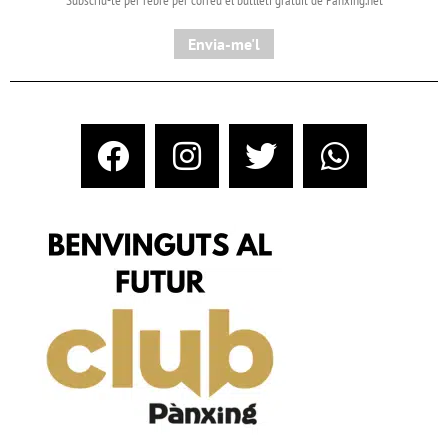
Subscriu-te per rebre per correu el butlletí gratuït de Pànxing.net​
Envia-me'l