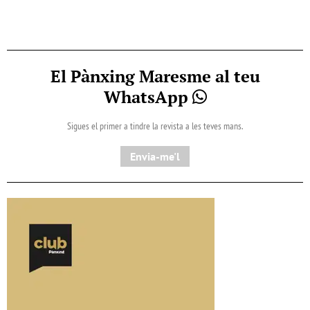
El Pànxing Maresme al teu
WhatsApp
Sigues el primer a tindre la revista a les teves mans.
Envia-me'l