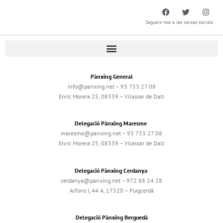
Segueix-nos a les xarxes socials
Pànxing General
info@panxing.net – 93 753 27 08
Enric Morera 25, 08339 – Vilassar de Dalt
Delegació Pànxing Maresme
maresme@panxing.net – 93 753 27 08
Enric Morera 25, 08339 – Vilassar de Dalt
Delegació Pànxing Cerdanya
cerdanya@panxing.net – 972 88 24 28
Alfons I, 44 A, 17520 – Puigcerdà
Delegació Pànxing Berguedà