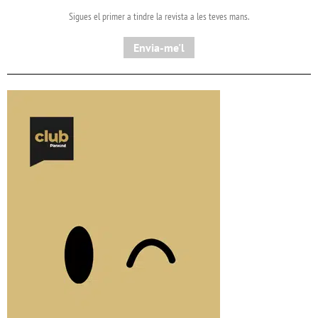
Sigues el primer a tindre la revista a les teves mans.
Envia-me'l