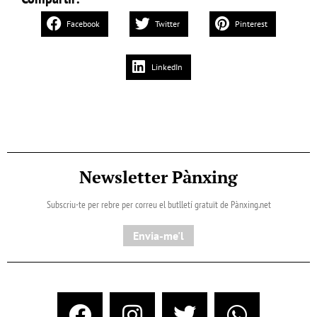
Facebook
Twitter
Pinterest
LinkedIn
Newsletter Pànxing
Subscriu-te per rebre per correu el butlletí gratuït de Pànxing.net​
Envia-me'l