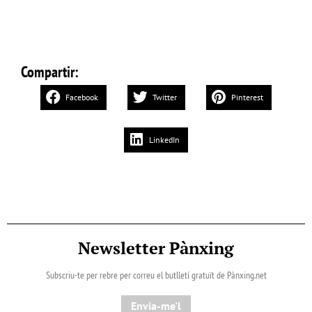
Compartir:
Facebook
Twitter
Pinterest
LinkedIn
Newsletter Pànxing
Subscriu-te per rebre per correu el butlletí gratuït de Pànxing.net​
Envia-me'l