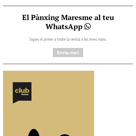
El Pànxing Maresme al teu
WhatsApp
Sigues el primer a tindre la revista a les teves mans.
Envia-me'l