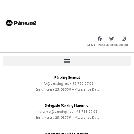
Segueix-nos a les xarxes socials
Pànxing General
info@panxing.net – 93 753 27 08
Enric Morera 25, 08339 – Vilassar de Dalt
Delegació Pànxing Maresme
maresme@panxing.net – 93 753 27 08
Enric Morera 25, 08339 – Vilassar de Dalt
Delegació Pànxing Cerdanya