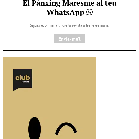
El Pànxing Maresme al teu
WhatsApp
Sigues el primer a tindre la revista a les teves mans.
Envia-me'l