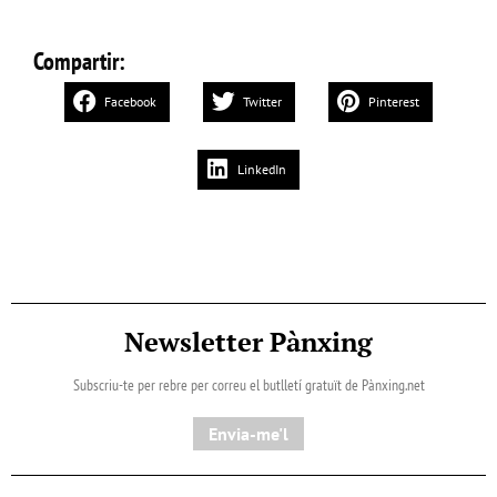
Compartir:
Facebook
Twitter
Pinterest
LinkedIn
Newsletter Pànxing
Subscriu-te per rebre per correu el butlletí gratuït de Pànxing.net​
Envia-me'l