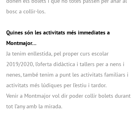
donen els bolets i que no totes passen per anar al
bosc a collir-los.
Quines són les activitats més immediates a
Montmajor…
Ja tenim enllestida, pel proper curs escolar
2019/2020, l’oferta didàctica i tallers per a nens i
nenes, també tenim a punt les activitats familiars i
activitats més lúdiques per l’estiu i tardor.
Venir a Montmajor vol dir poder collir bolets durant
tot l’any amb la mirada.