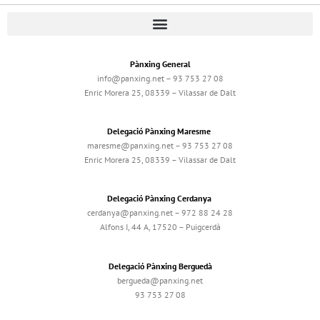
Pànxing General
info@panxing.net – 93 753 27 08
Enric Morera 25, 08339 – Vilassar de Dalt
Delegació Pànxing Maresme
maresme@panxing.net – 93 753 27 08
Enric Morera 25, 08339 – Vilassar de Dalt
Delegació Pànxing Cerdanya
cerdanya@panxing.net – 972 88 24 28
Alfons I, 44 A, 17520 – Puigcerdà
Delegació Pànxing Berguedà
bergueda@panxing.net
93 753 27 08