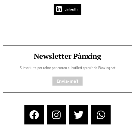
LinkedIn
Newsletter Pànxing
Subscriu-te per rebre per correu el butlletí gratuït de Pànxing.net​
Envia-me'l