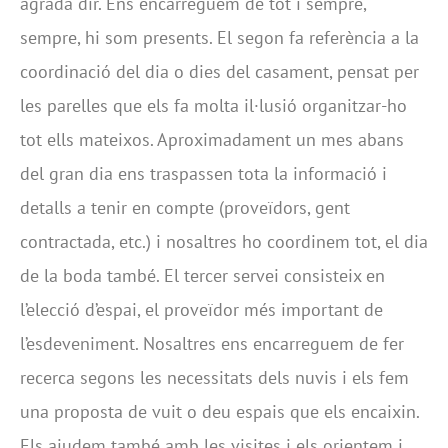
agrada dir. Ens encarreguem de tot i sempre,
sempre, hi som presents. El segon fa referència a la
coordinació del dia o dies del casament, pensat per
les parelles que els fa molta il·lusió organitzar-ho
tot ells mateixos. Aproximadament un mes abans
del gran dia ens traspassen tota la informació i
detalls a tenir en compte (proveïdors, gent
contractada, etc.) i nosaltres ho coordinem tot, el dia
de la boda també. El tercer servei consisteix en
l’elecció d’espai, el proveïdor més important de
l’esdeveniment. Nosaltres ens encarreguem de fer
recerca segons les necessitats dels nuvis i els fem
una proposta de vuit o deu espais que els encaixin.
Els ajudem també amb les visites i els orientem i