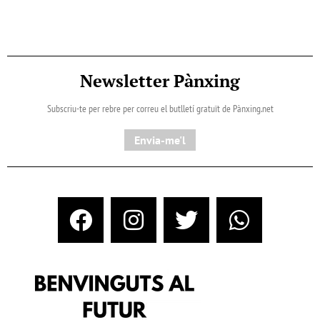
Newsletter Pànxing
Subscriu-te per rebre per correu el butlletí gratuït de Pànxing.net​
Envia-me'l