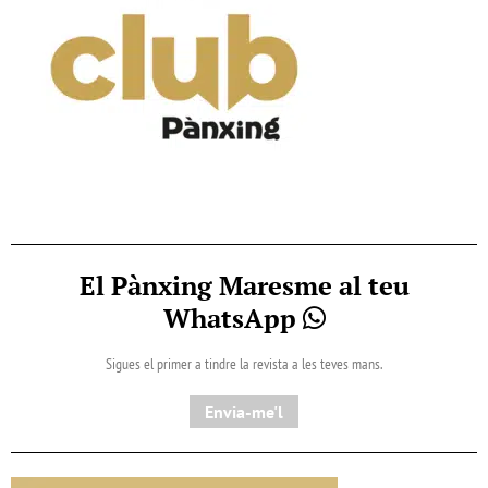
El Pànxing Maresme al teu
WhatsApp
Sigues el primer a tindre la revista a les teves mans.
Envia-me'l