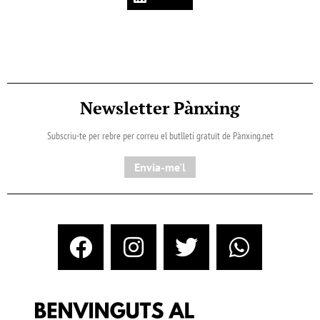
Newsletter Pànxing
Subscriu-te per rebre per correu el butlletí gratuït de Pànxing.net​
Envia-me'l