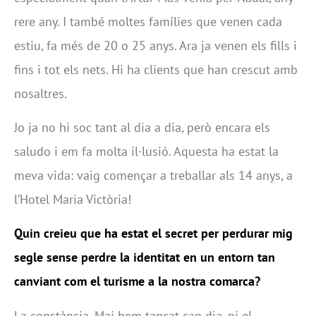
rere any. I també moltes famílies que venen cada
estiu, fa més de 20 o 25 anys. Ara ja venen els fills i
fins i tot els nets. Hi ha clients que han crescut amb
nosaltres.
Jo ja no hi soc tant al dia a dia, però encara els
saludo i em fa molta il·lusió. Aquesta ha estat la
meva vida: vaig començar a treballar als 14 anys, a
l’Hotel Maria Victòria!
Quin creieu que ha estat el secret per perdurar mig
segle sense perdre la identitat en un entorn tan
canviant com el turisme a la nostra comarca?
La constància. Mai hem tancat cap dia, ni el