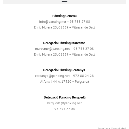
Pànxing General
info@panxing.net – 93 753 27 08
Enric Morera 25, 08339 – Vilassar de Dalt
Delegació Pànxing Maresme
maresme@panxing.net – 93 753 27 08
Enric Morera 25, 08339 – Vilassar de Dalt
Delegació Pànxing Cerdanya
cerdanya@panxing.net – 972 88 24 28
Alfons I, 44 A, 17520 – Puigcerdà
Delegació Pànxing Berguedà
bergueda@panxing.net
93 753 27 08
Associat a l'àrea digital