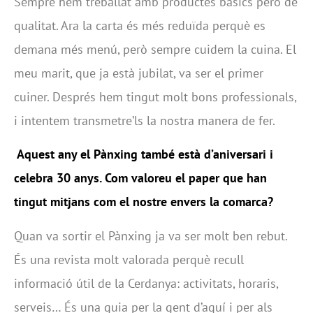
Sempre hem treballat amb productes bàsics però de
qualitat. Ara la carta és més reduïda perquè es
demana més menú, però sempre cuidem la cuina. El
meu marit, que ja està jubilat, va ser el primer
cuiner. Després hem tingut molt bons professionals,
i intentem transmetre’ls la nostra manera de fer.
Aquest any el
Pànxing
també està d’aniversari i
celebra 30 anys. Com valoreu el paper que han
tingut mitjans com el nostre envers la comarca?
Quan va sortir el Pànxing ja va ser molt ben rebut.
És una revista molt valorada perquè recull
informació útil de la Cerdanya: activitats, horaris,
serveis… És una guia per la gent d’aquí i per als