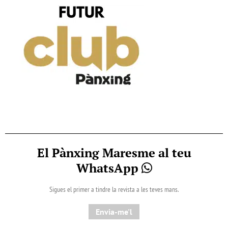
El Pànxing Maresme al teu
WhatsApp
Sigues el primer a tindre la revista a les teves mans.
Envia-me'l