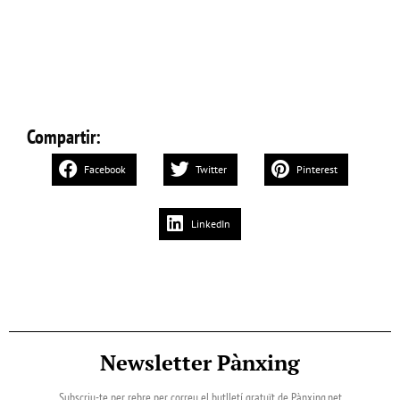
Compartir:
Facebook
Twitter
Pinterest
LinkedIn
Newsletter Pànxing
Subscriu-te per rebre per correu el butlletí gratuït de Pànxing.net​