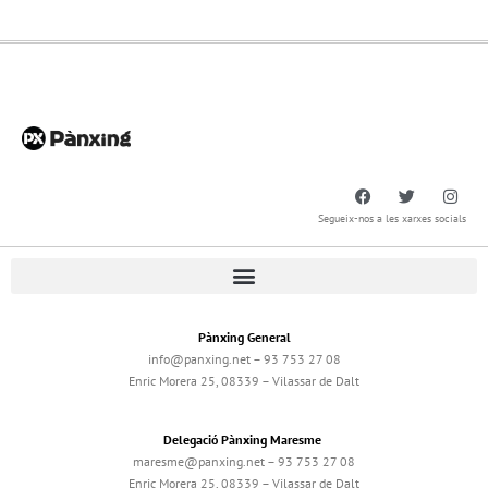
Segueix-nos a les xarxes socials
Pànxing General
info@panxing.net – 93 753 27 08
Enric Morera 25, 08339 – Vilassar de Dalt
Delegació Pànxing Maresme
maresme@panxing.net – 93 753 27 08
Enric Morera 25, 08339 – Vilassar de Dalt