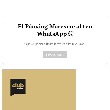
El Pànxing Maresme al teu
WhatsApp
Sigues el primer a tindre la revista a les teves mans.
Envia-me'l