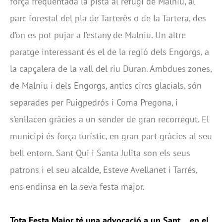
força freqüentada la pista al refugi de Malniu, al
parc forestal del pla de Tarterès o de la Tartera, des
d’on es pot pujar a l’estany de Malniu. Un altre
paratge interessant és el de la regió dels Engorgs, a
la capçalera de la vall del riu Duran. Ambdues zones,
de Malniu i dels Engorgs, antics circs glacials, són
separades per Puigpedrós i Coma Pregona, i
s’enllacen gràcies a un sender de gran recorregut. El
municipi és força turístic, en gran part gràcies al seu
bell entorn. Sant Qui i Santa Julita son els seus
patrons i el seu alcalde, Esteve Avellanet i Tarrés,
ens endinsa en la seva festa major.
Tota Festa Major té una advocació a un Sant… en el