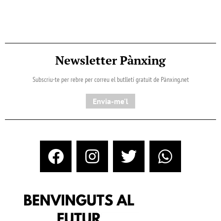
Newsletter Pànxing
Subscriu-te per rebre per correu el butlletí gratuït de Pànxing.net​
Envia-me'l