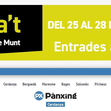
Cerdanya
Berguedà
Maresme
Bages
Solsonès
Pirineus
Cerdanya