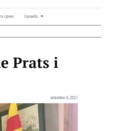
s i joves
Consells
e Prats i
setembre 4, 2017