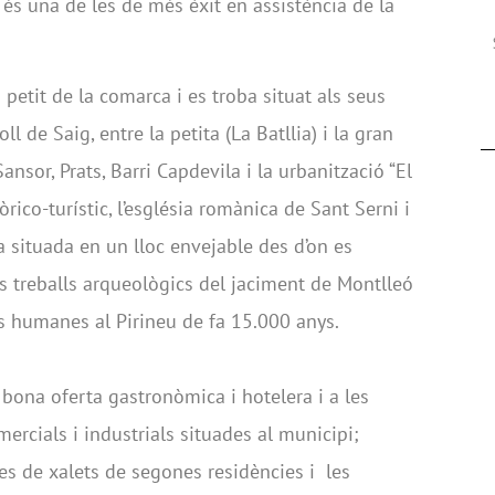
 és una de les de més èxit en assistència de la
 petit de la comarca i es troba situat als seus
oll de Saig, entre la petita (La Batllia) i la gran
nsor, Prats, Barri Capdevila i la urbanització “El
òrico-turístic, l’església romànica de Sant Serni i
a situada en un lloc envejable des d’on es
els treballs arqueològics del jaciment de Montlleó
 humanes al Pirineu de fa 15.000 anys.
 bona oferta gastronòmica i hotelera i a les
ercials i industrials situades al municipi;
 de xalets de segones residències i les