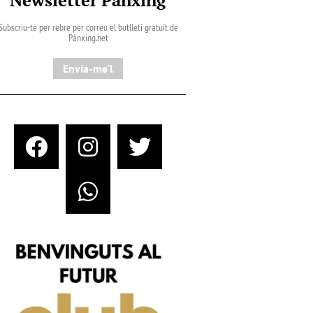
Subscriu-te per rebre per correu el butlletí gratuït de
Pànxing.net​
Envia-me'l