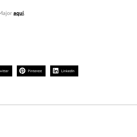
 Major
aquí
.
witter
Pinterest
LinkedIn