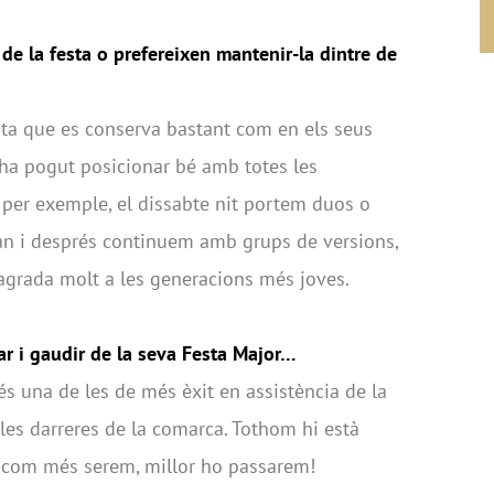
 de la festa o prefereixen mantenir-la dintre de
sta que es conserva bastant com en els seus
s’ha pogut posicionar bé amb totes les
, per exemple, el dissabte nit portem duos o
ran i després continuem amb grups de versions,
agrada molt a les generacions més joves.
tar i gaudir de la seva Festa Major…
és una de les de més èxit en assistència de la
 les darreres de la comarca. Tothom hi està
I com més serem, millor ho passarem!