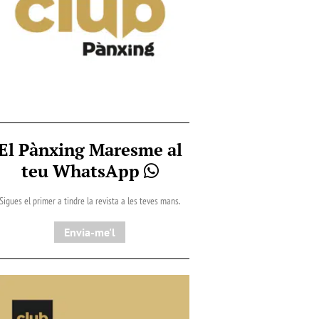
El Pànxing Maresme al
teu WhatsApp
Sigues el primer a tindre la revista a les teves mans.
Envia-me'l