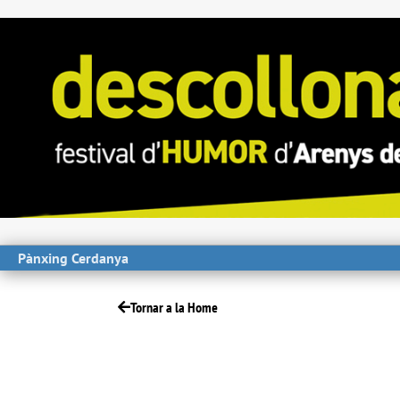
Pànxing Cerdanya
Tornar a la Home