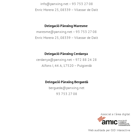
info@panxing.net – 93 753 27 08
Enric Morera 25, 08339 – Vilassar de Dalt
Delegació Pànxing Maresme
maresme@panxing.net – 93 753 27 08
Enric Morera 25, 08339 – Vilassar de Dalt
Delegació Pànxing Cerdanya
cerdanya@panxing.net – 972 88 24 28
Alfons I, 44 A, 17520 – Puigcerdà
Delegació Pànxing Berguedà
bergueda@panxing.net
93 753 27 08
Associat a l'àrea digital
Web auditada per OJD Interactive