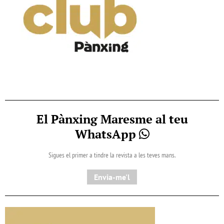
El Pànxing Maresme al teu
WhatsApp
Sigues el primer a tindre la revista a les teves mans.
Envia-me'l