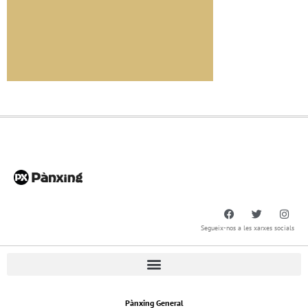
Segueix-nos a les xarxes socials
Pànxing General