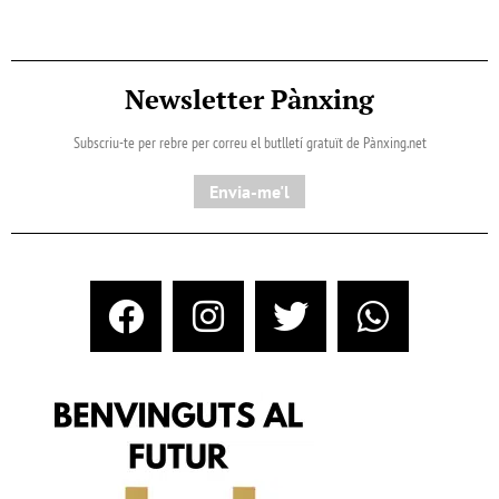
Newsletter Pànxing
Subscriu-te per rebre per correu el butlletí gratuït de Pànxing.net​
Envia-me'l