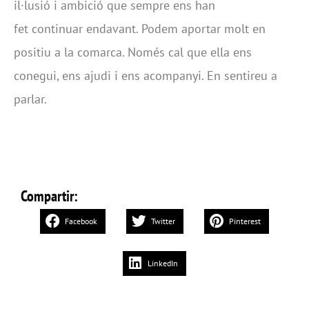
il·lusió i ambició que sempre ens han
fet continuar endavant. Podem aportar molt en
positiu a la comarca. Només cal que ella ens
conegui, ens ajudi i ens acompanyi. En sentireu a
parlar.
Compartir:
Facebook
Twitter
Pinterest
LinkedIn