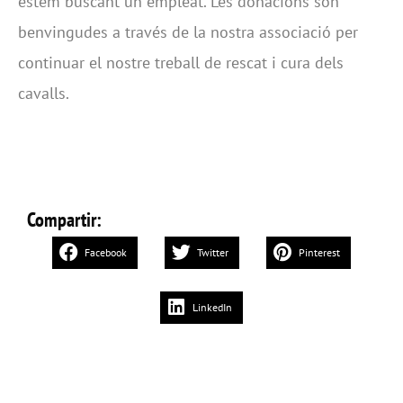
estem buscant un empleat. Les donacions són
benvingudes a través de la nostra associació per
continuar el nostre treball de rescat i cura dels
cavalls.
Compartir:
Facebook
Twitter
Pinterest
LinkedIn