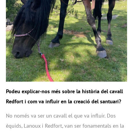
Podeu explicar-nos més sobre la història del cavall
Redfort i com va influir en la creació del santuari?
No només va ser un cavall el que va influir. Dos
èquids, Lanoux i Redfort, van ser fonamentals en la