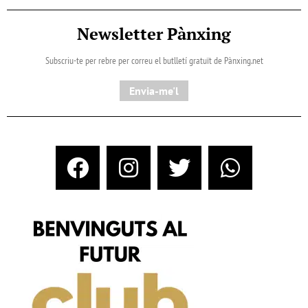
Newsletter Pànxing
Subscriu-te per rebre per correu el butlletí gratuït de Pànxing.net​
Envia-me'l