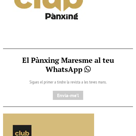
El Pànxing Maresme al teu
WhatsApp
Sigues el primer a tindre la revista a les teves mans.
Envia-me'l