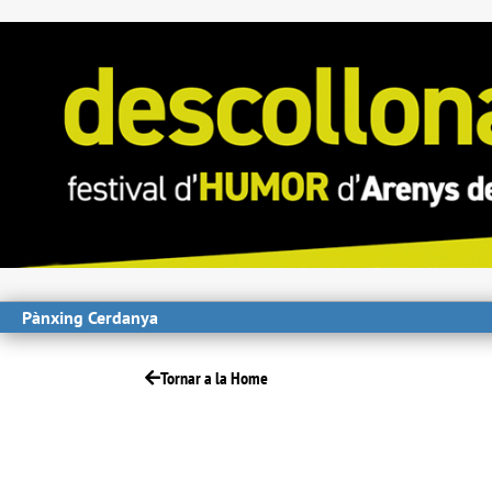
Pànxing Cerdanya
Tornar a la Home