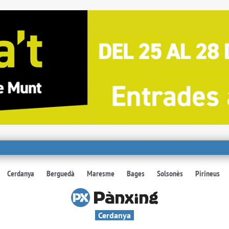
Cerdanya
Berguedà
Maresme
Bages
Solsonès
Pirineus
Cerdanya