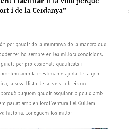
ient i facilitar-li la vida perquè
ort i de la Cerdanya”
món per gaudir de la muntanya de la manera que
poder fer-ho sempre en les millors condicions,
uiats per professionals qualificats i
 comptem amb la inestimable ajuda de la gent
ca, la seva llista de serveis cobreix un
s perquè puguem gaudir esquiant, a peu o amb
em parlat amb en Jordi Ventura i el Guillem
va història. Coneguem-los millor!