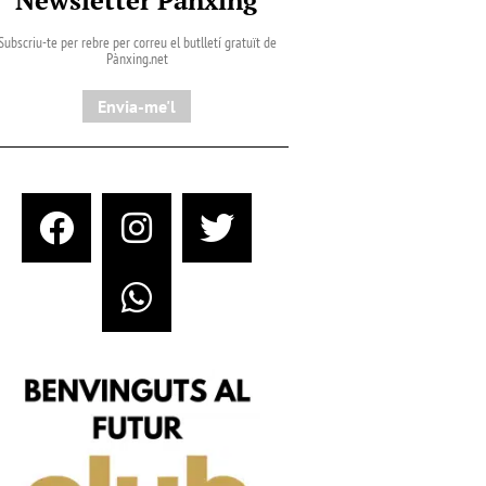
Subscriu-te per rebre per correu el butlletí gratuït de
Pànxing.net​
Envia-me'l