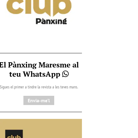
El Pànxing Maresme al
teu WhatsApp
Sigues el primer a tindre la revista a les teves mans.
Envia-me'l