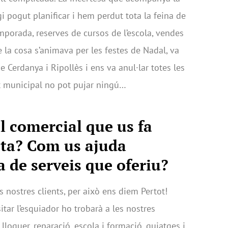
i pogut planificar i hem perdut tota la feina de
emporada, reserves de cursos de l’escola, vendes
a cosa s’animava per les festes de Nadal, va
e Cerdanya i Ripollès i ens va anul·lar totes les
t municipal no pot pujar ningú…
ll comercial que us fa
esta? Com us ajuda
a de serveis que oferiu?
s nostres clients, per això ens diem Pertot!
tar l’esquiador ho trobarà a les nostres
 lloguer, reparació, escola i formació, guiatges i