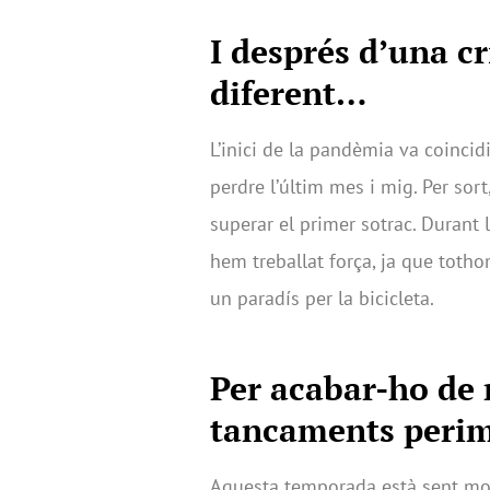
I després d’una cr
diferent…
L’inici de la pandèmia va coinci
perdre l’últim mes i mig. Per so
superar el primer sotrac. Durant l’
hem treballat força, ja que tothom
un paradís per la bicicleta.
Per acabar-ho de 
tancaments perim
Aquesta temporada està sent mol