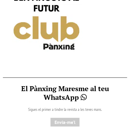
El Pànxing Maresme al teu
WhatsApp
Sigues el primer a tindre la revista a les teves mans.
Envia-me'l