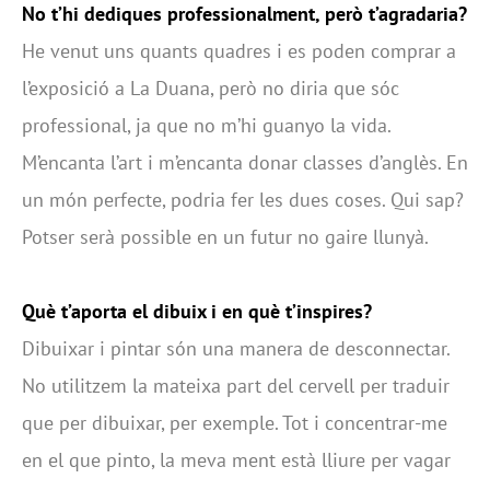
No t’hi dediques professionalment, però t’agradaria?
He venut uns quants quadres i es poden comprar a
l’exposició a La Duana, però no diria que sóc
professional, ja que no m’hi guanyo la vida.
M’encanta l’art i m’encanta donar classes d’anglès. En
un món perfecte, podria fer les dues coses. Qui sap?
Potser serà possible en un futur no gaire llunyà.
Què t’aporta el dibuix i en què t’inspires?
Dibuixar i pintar són una manera de desconnectar.
No utilitzem la mateixa part del cervell per traduir
que per dibuixar, per exemple. Tot i concentrar-me
en el que pinto, la meva ment està lliure per vagar