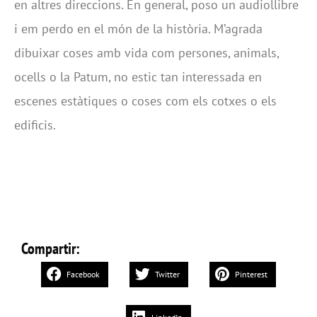
en altres direccions. En general, poso un audiollibre
i em perdo en el món de la història. M’agrada
dibuixar coses amb vida com persones, animals,
ocells o la Patum, no estic tan interessada en
escenes estàtiques o coses com els cotxes o els
edificis.
Compartir:
Facebook
Twitter
Pinterest