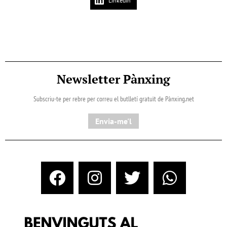
LinkedIn
Newsletter Pànxing
Subscriu-te per rebre per correu el butlletí gratuït de Pànxing.net​
Envia-me'l