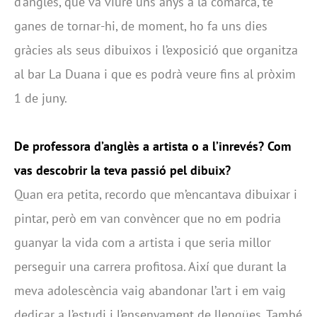
d’anglès, que va viure uns anys a la comarca, té
ganes de tornar-hi, de moment, ho fa uns dies
gràcies als seus dibuixos i l’exposició que organitza
al bar La Duana i que es podrà veure fins al pròxim
1 de juny.
De professora d’anglès a artista o a l’inrevés? Com
vas descobrir la teva passió pel dibuix?
Quan era petita, recordo que m’encantava dibuixar i
pintar, però em van convèncer que no em podria
guanyar la vida com a artista i que seria millor
perseguir una carrera profitosa. Així que durant la
meva adolescència vaig abandonar l’art i em vaig
dedicar a l’estudi i l’ensenyament de llengües. També