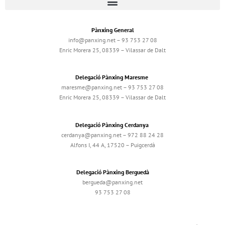
Pànxing General
info@panxing.net – 93 753 27 08
Enric Morera 25, 08339 – Vilassar de Dalt
Delegació Pànxing Maresme
maresme@panxing.net – 93 753 27 08
Enric Morera 25, 08339 – Vilassar de Dalt
Delegació Pànxing Cerdanya
cerdanya@panxing.net – 972 88 24 28
Alfons I, 44 A, 17520 – Puigcerdà
Delegació Pànxing Berguedà
bergueda@panxing.net
93 753 27 08