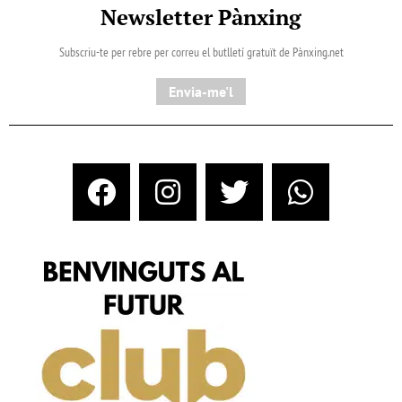
Newsletter Pànxing
Subscriu-te per rebre per correu el butlletí gratuït de Pànxing.net​
Envia-me'l