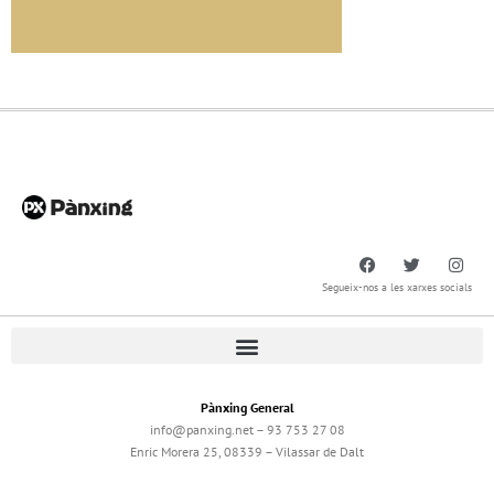
Segueix-nos a les xarxes socials
Pànxing General
info@panxing.net – 93 753 27 08
Enric Morera 25, 08339 – Vilassar de Dalt