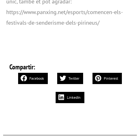
únic, també et pot agradar:
https://www.panxing.net/esports/comencen-els-
festivals-de-senderisme-dels-pirineus/
Compartir:
Facebook
Twitter
Pinterest
LinkedIn