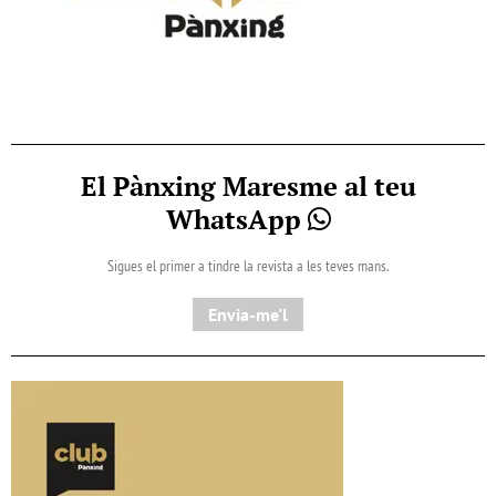
El Pànxing Maresme al teu
WhatsApp
Sigues el primer a tindre la revista a les teves mans.
Envia-me'l