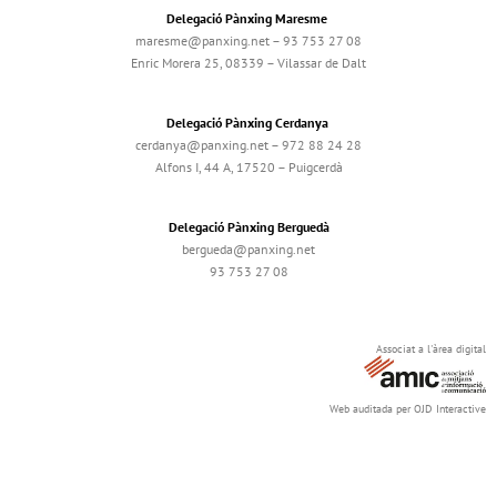
Delegació Pànxing Maresme
maresme@panxing.net – 93 753 27 08
Enric Morera 25, 08339 – Vilassar de Dalt
Delegació Pànxing Cerdanya
cerdanya@panxing.net – 972 88 24 28
Alfons I, 44 A, 17520 – Puigcerdà
Delegació Pànxing Berguedà
bergueda@panxing.net
93 753 27 08
Associat a l'àrea digital
Web auditada per OJD Interactive