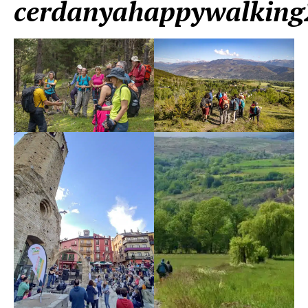
cerdanyahappywalking