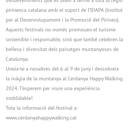
d’esdeveniments que es duen a terme a tota la regió
pirinenca catalana amb el suport de l’IDAPA (Institut
per al Desenvolupament i la Promoció del Pirineu).
Aquests festivals no només promouen el turisme
sostenible i responsable, sinó que també celebren la
bellesa i diversitat dels paisatges muntanyosos de
Catalunya.
Uneix-te a nosaltres del 6 al 9 de juny i descobreix
la màgia de la muntanya al Cerdanya Happy Walking
2024. T’esperem per viure una experiència
inoblidable!
Tota la informació del festival a:
www.cerdanyahappywalking.cat