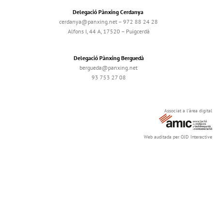
Delegació Pànxing Cerdanya
cerdanya@panxing.net – 972 88 24 28
Alfons I, 44 A, 17520 – Puigcerdà
Delegació Pànxing Berguedà
bergueda@panxing.net
93 753 27 08
Associat a l'àrea digital
Web auditada per OJD Interactive