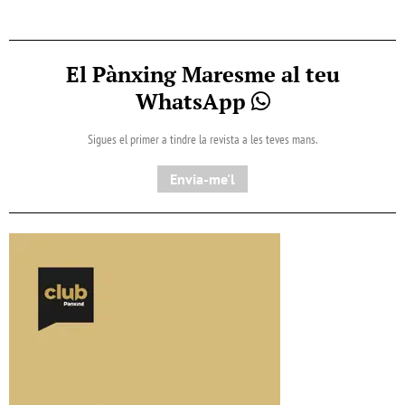
El Pànxing Maresme al teu
WhatsApp
Sigues el primer a tindre la revista a les teves mans.
Envia-me'l