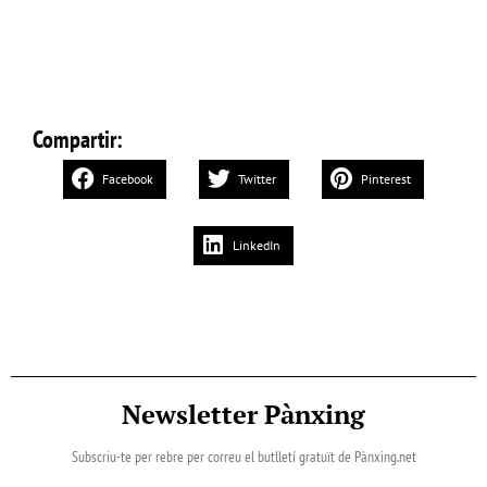
Compartir:
Facebook
Twitter
Pinterest
LinkedIn
Newsletter Pànxing
Subscriu-te per rebre per correu el butlletí gratuït de Pànxing.net​