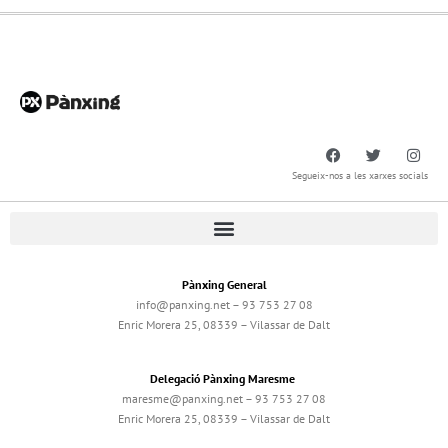
Segueix-nos a les xarxes socials
Pànxing General
info@panxing.net – 93 753 27 08
Enric Morera 25, 08339 – Vilassar de Dalt
Delegació Pànxing Maresme
maresme@panxing.net – 93 753 27 08
Enric Morera 25, 08339 – Vilassar de Dalt