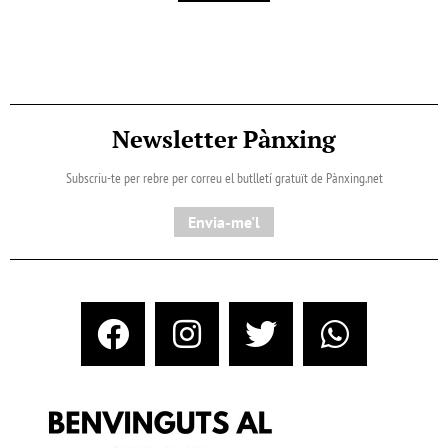
Newsletter Pànxing
Subscriu-te per rebre per correu el butlletí gratuït de Pànxing.net​
Envia-me'l