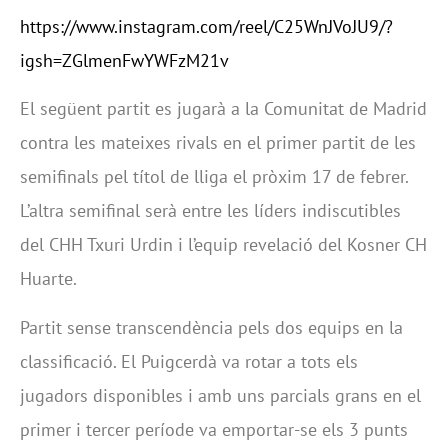
https://www.instagram.com/reel/C25WnJVoJU9/?
igsh=ZGlmenFwYWFzM21v
El següent partit es jugarà a la Comunitat de Madrid
contra les mateixes rivals en el primer partit de les
semifinals pel títol de lliga el pròxim 17 de febrer.
L’altra semifinal serà entre les líders indiscutibles
del CHH Txuri Urdin i l’equip revelació del Kosner CH
Huarte.
Partit sense transcendència pels dos equips en la
classificació. El Puigcerdà va rotar a tots els
jugadors disponibles i amb uns parcials grans en el
primer i tercer període va emportar-se els 3 punts