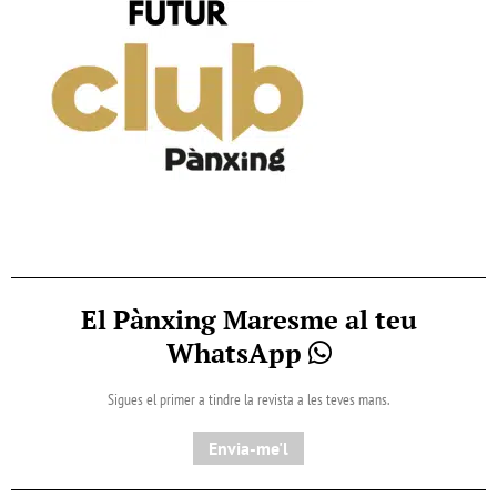
El Pànxing Maresme al teu
WhatsApp
Sigues el primer a tindre la revista a les teves mans.
Envia-me'l