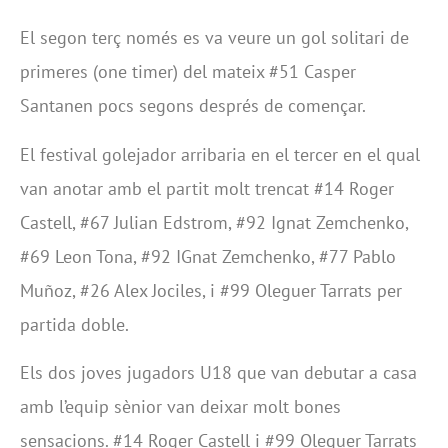
El segon terç només es va veure un gol solitari de
primeres (one timer) del mateix #51 Casper
Santanen pocs segons després de començar.
El festival golejador arribaria en el tercer en el qual
van anotar amb el partit molt trencat #14 Roger
Castell, #67 Julian Edstrom, #92 Ignat Zemchenko,
#69 Leon Tona, #92 IGnat Zemchenko, #77 Pablo
Muñoz, #26 Alex Jociles, i #99 Oleguer Tarrats per
partida doble.
Els dos joves jugadors U18 que van debutar a casa
amb l’equip sènior van deixar molt bones
sensacions. #14 Roger Castell i #99 Oleguer Tarrats