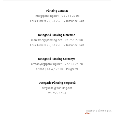
Pànxing General
info@panxing.net – 93 753 27 08
Enric Morera 25, 08339 – Vilassar de Dalt
Delegació Pànxing Maresme
maresme@panxing.net – 93 753 27 08
Enric Morera 25, 08339 – Vilassar de Dalt
Delegació Pànxing Cerdanya
cerdanya@panxing.net – 972 88 24 28
Alfons I, 44 A, 17520 – Puigcerdà
Delegació Pànxing Berguedà
bergueda@panxing.net
93 753 27 08
Associat a l'àrea digital