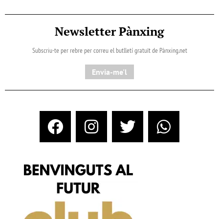
Newsletter Pànxing
Subscriu-te per rebre per correu el butlletí gratuït de Pànxing.net​
Envia-me'l