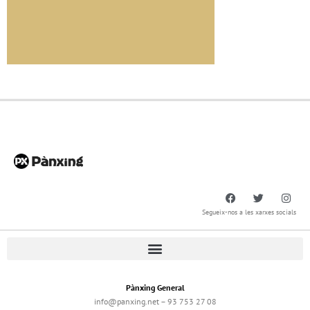
Segueix-nos a les xarxes socials
Pànxing General
info@panxing.net – 93 753 27 08