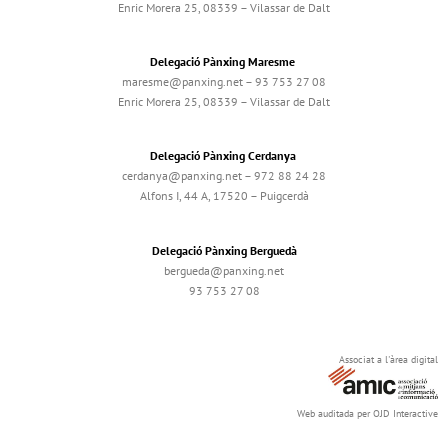
Enric Morera 25, 08339 – Vilassar de Dalt
Delegació Pànxing Maresme
maresme@panxing.net – 93 753 27 08
Enric Morera 25, 08339 – Vilassar de Dalt
Delegació Pànxing Cerdanya
cerdanya@panxing.net – 972 88 24 28
Alfons I, 44 A, 17520 – Puigcerdà
Delegació Pànxing Berguedà
bergueda@panxing.net
93 753 27 08
Associat a l'àrea digital
Web auditada per OJD Interactive