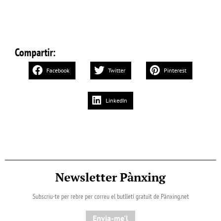
Compartir:
Facebook
Twitter
Pinterest
LinkedIn
Newsletter Pànxing
Subscriu-te per rebre per correu el butlletí gratuït de Pànxing.net​
Envia-me'l