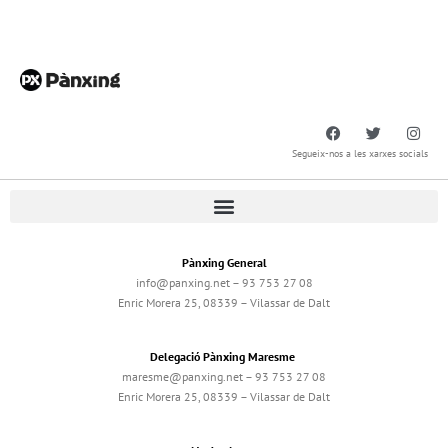
Segueix-nos a les xarxes socials
Pànxing General
info@panxing.net – 93 753 27 08
Enric Morera 25, 08339 – Vilassar de Dalt
Delegació Pànxing Maresme
maresme@panxing.net – 93 753 27 08
Enric Morera 25, 08339 – Vilassar de Dalt