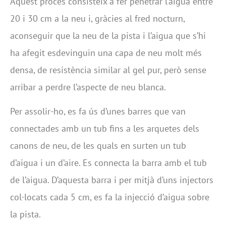
Aquest procés consisteix a fer penetrar l’aigua entre
20 i 30 cm a la neu i, gràcies al fred nocturn,
aconseguir que la neu de la pista i l’aigua que s’hi
ha afegit esdevinguin una capa de neu molt més
densa, de resistència similar al gel pur, però sense
arribar a perdre l’aspecte de neu blanca.
Per assolir-ho, es fa ús d’unes barres que van
connectades amb un tub fins a les arquetes dels
canons de neu, de les quals en surten un tub
d’aigua i un d’aire. Es connecta la barra amb el tub
de l’aigua. D’aquesta barra i per mitjà d’uns injectors
col·locats cada 5 cm, es fa la injecció d’aigua sobre
la pista.