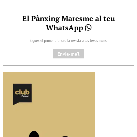
El Pànxing Maresme al teu
WhatsApp
Sigues el primer a tindre la revista a les teves mans.
Envia-me'l