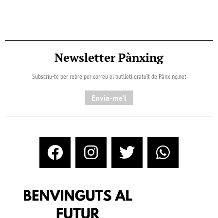
Newsletter Pànxing
Subscriu-te per rebre per correu el butlletí gratuït de Pànxing.net​
Envia-me'l