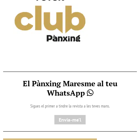
El Pànxing Maresme al teu
WhatsApp
Sigues el primer a tindre la revista a les teves mans.
Envia-me'l