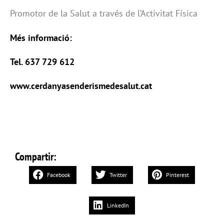
Promotor de la Salut a través de l’Activitat Física
Més informació:
Tel. 637 729 612
www.cerdanyasenderismedesalut.cat
Compartir:
Facebook
Twitter
Pinterest
LinkedIn