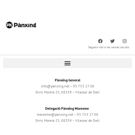
Segueix-nos a les xarxes socials
Pànxing General
info@panxing.net – 93 753 27 08
Enric Morera 25, 08339 – Vilassar de Dalt
Delegació Pànxing Maresme
maresme@panxing.net – 93 753 27 08
Enric Morera 25, 08339 – Vilassar de Dalt