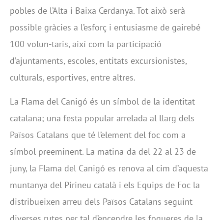
pobles de l’Alta i Baixa Cerdanya. Tot això serà
possible gràcies a l’esforç i entusiasme de gairebé
100 volun-taris, així com la participació
d’ajuntaments, escoles, entitats excursionistes,
culturals, esportives, entre altres.
La Flama del Canigó és un símbol de la identitat
catalana; una festa popular arrelada al llarg dels
Països Catalans que té l’element del foc com a
símbol preeminent. La matina-da del 22 al 23 de
juny, la Flama del Canigó es renova al cim d’aquesta
muntanya del Pirineu català i els Equips de Foc la
distribueixen arreu dels Països Catalans seguint
diverses rutes per tal d’encendre les fogueres de la