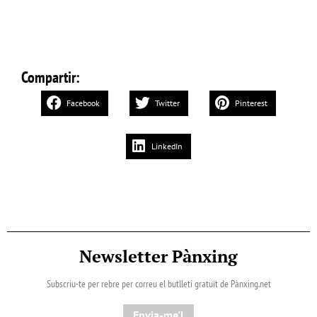
Compartir:
Facebook
Twitter
Pinterest
LinkedIn
Newsletter Pànxing
Subscriu-te per rebre per correu el butlletí gratuït de Pànxing.net​
Envia-me'l