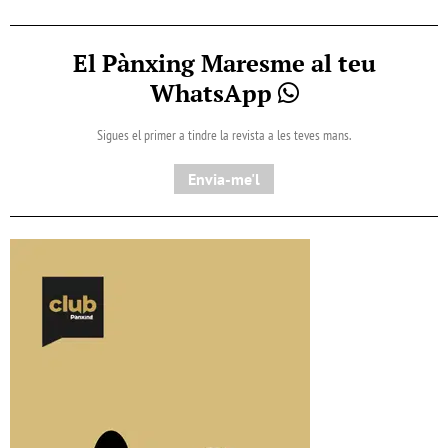
El Pànxing Maresme al teu
WhatsApp
Sigues el primer a tindre la revista a les teves mans.
Envia-me'l