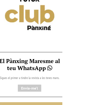
El Pànxing Maresme al
teu WhatsApp
Sigues el primer a tindre la revista a les teves mans.
Envia-me'l