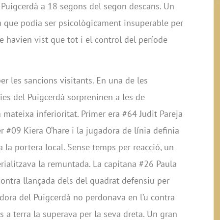
l Puigcerdà a 18 segons del segon descans. Un
a que podia ser psicològicament insuperable per
havien vist que tot i el control del període
er les sancions visitants. En una de les
oies del Puigcerdà sorpreninen a les de
ateixa inferioritat. Primer era #64 Judit Pareja
r #09 Kiera O’hare i la jugadora de línia definia
la portera local. Sense temps per reacció, un
rialitzava la remuntada. La capitana #26 Paula
ontra llançada dels del quadrat defensiu per
adora del Puigcerdà no perdonava en l’u contra
s a terra la superava per la seva dreta. Un gran