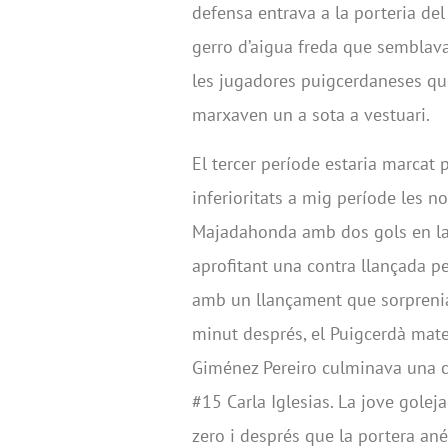
defensa entrava a la porteria de
gerro d’aigua freda que semblav
les jugadores puigcerdaneses que 
marxaven un a sota a vestuari.
El tercer període estaria marcat p
inferioritats a mig període les n
Majadahonda amb dos gols en la m
aprofitant una contra llançada pe
amb un llançament que sorprenia 
minut després, el Puigcerdà mate
Giménez Pereiro culminava una c
#15 Carla Iglesias. La jove golej
zero i després que la portera ané