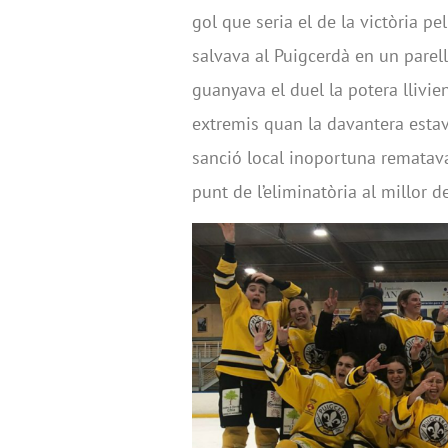
gol que seria el de la victòria p
salvava al Puigcerdà en un parel
guanyava el duel la potera llivie
extremis quan la davantera estav
sanció local inoportuna rematava
punt de l’eliminatòria al millor de