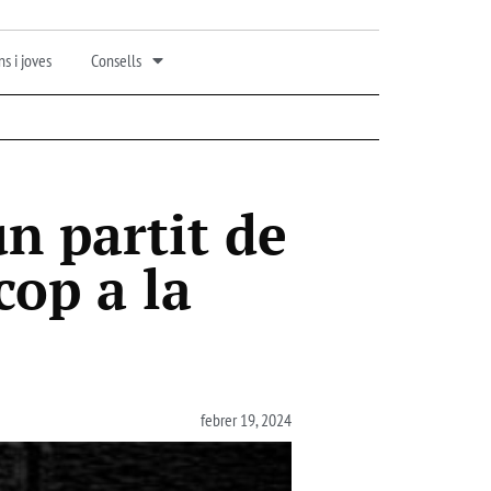
s i joves
Consells
n partit de
cop a la
febrer 19, 2024