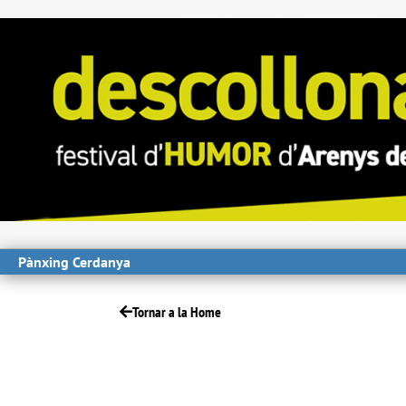
Pànxing Cerdanya
Tornar a la Home