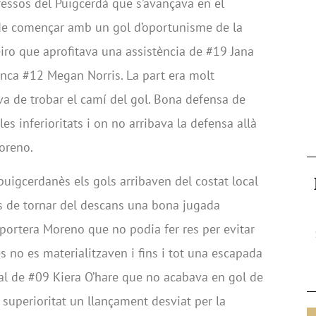
ressos del Puigcerdà que s’avançava en el
de començar amb un gol d’oportunisme de la
ro que aprofitava una assistència de #19 Jana
denca #12 Megan Norris. La part era molt
va de trobar el camí del gol. Bona defensa de
es inferioritats i on no arribava la defensa allà
oreno.
puigcerdanès els gols arribaven del costat local
rés de tornar del descans una bona jugada
portera Moreno que no podia fer res per evitar
es no es materialitzaven i fins i tot una escapada
cal de #09 Kiera O’hare que no acabava en gol de
 superioritat un llançament desviat per la