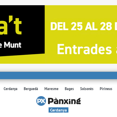
Cerdanya
Berguedà
Maresme
Bages
Solsonès
Pirineus
Cerdanya