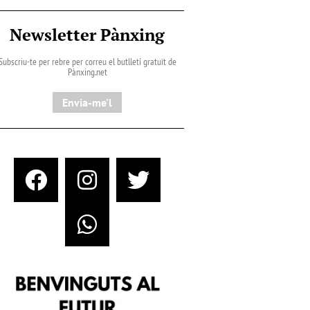
Newsletter Pànxing
Subscriu-te per rebre per correu el butlletí gratuït de
Pànxing.net​
Envia-me'l