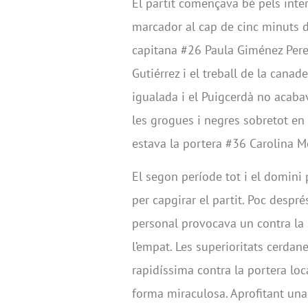
El partit començava bé pels inte
marcador al cap de cinc minuts 
capitana #26 Paula Giménez Perei
Gutiérrez i el treball de la cana
igualada i el Puigcerdà no acaba
les grogues i negres sobretot en l
estava la portera #36 Carolina M
El segon període tot i el domini 
per capgirar el partit. Poc desp
personal provocava un contra la 
l’empat. Les superioritats cerdan
rapidíssima contra la portera lo
forma miraculosa. Aprofitant una