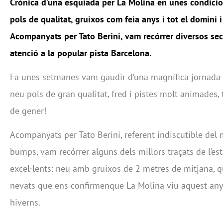
Cr
ò
nica d’una esquiada per La Molina en unes condicio
pols de qualitat, gruixos com feia anys i tot el domini i
Acompanyats per Tato Berini, vam rec
ó
rrer diversos sec
atenci
ó
a la
popular
pista Barcelona.
Fa unes setmanes vam gaudir d’una magnífica jornada 
neu pols de gran qualitat, fred i pistes molt animades, t
de gener!
Acompanyats per Tato Berini, referent indiscutible del
bumps, vam recórrer alguns dels millors traçats de l’es
excel·lents: neu amb gruixos de 2 metres de mitjana, qu
nevats que ens confirmenque La Molina viu aquest any 
hiverns.