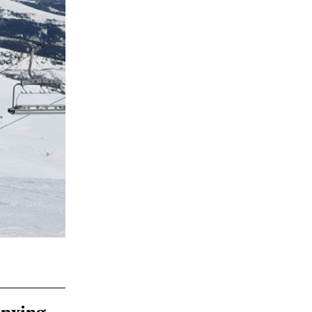
ànxing