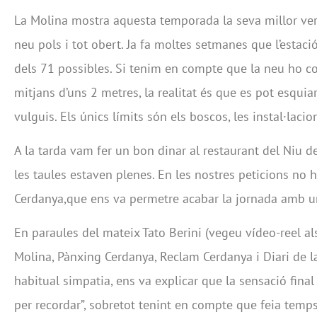
La Molina mostra aquesta temporada la seva millor ver
neu pols i tot obert. Ja fa moltes setmanes que l’estac
dels 71 possibles. Si tenim en compte que la neu ho c
mitjans d’uns 2 metres, la realitat és que es pot esqui
vulguis. Els únics límits són els boscos, les instal·laci
A la tarda vam fer un bon dinar al restaurant del Niu de
les taules estaven plenes. En les nostres peticions no hi
Cerdanya,que ens va permetre acabar la jornada amb un
En paraules del mateix Tato Berini (vegeu vídeo-reel al
Molina, Pànxing Cerdanya, Reclam Cerdanya i Diari de l
habitual simpatia, ens va explicar que la sensació final
per recordar”, sobretot tenint en compte que feia temp