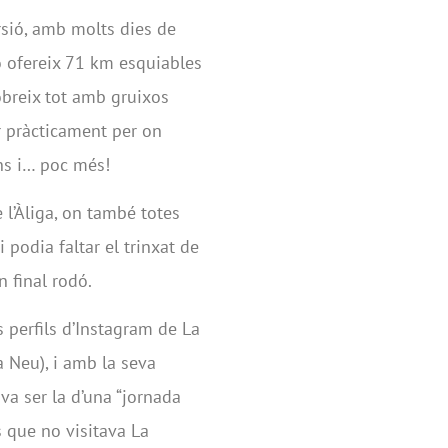
sió, amb molts dies de
ió ofereix 71 km esquiables
obreix tot amb gruixos
ar pràcticament per on
ons i… poc més!
 l’Àliga, on també totes
 podia faltar el trinxat de
 final rodó.
s perfils d’Instagram de La
a Neu), i amb la seva
 va ser la d’una “jornada
s que no visitava La