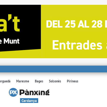
erguedà
Maresme
Bages
Solsonès
Pirineus
Cerdanya