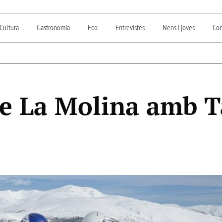
Cultura
Gastronomia
Eco
Entrevistes
Nens i joves
Con
de La Molina amb T