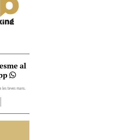
esme al
App
 a les teves mans.