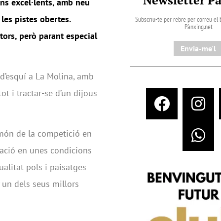
ns excel
·
lents, amb neu
 les pistes obertes.
Subscriu-te per rebre per correu el b
Pànxing.net​
tors, per
ò
parant especial
Envia-me'l
d’esquí a La Molina, amb
ot i tractar-se d’un dijous
 món de la competició en
tació en unes condicions
alitat pols i paisatges
un dels seus millors