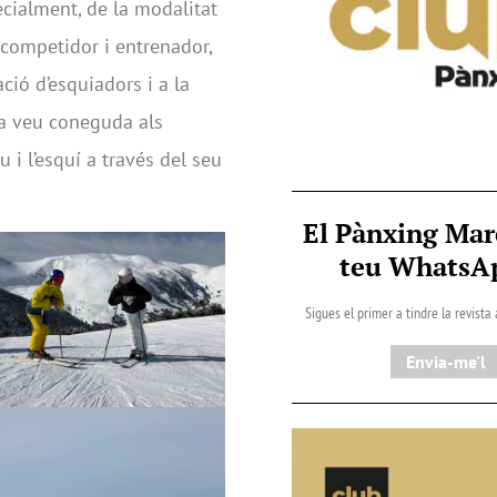
pecialment, de la modalitat
 competidor i entrenador,
ió d’esquiadors i a la
na veu coneguda als
 i l’esquí a través del seu
El Pànxing Mar
teu Whats
Sigues el primer a tindre la revista
Envia-me'l