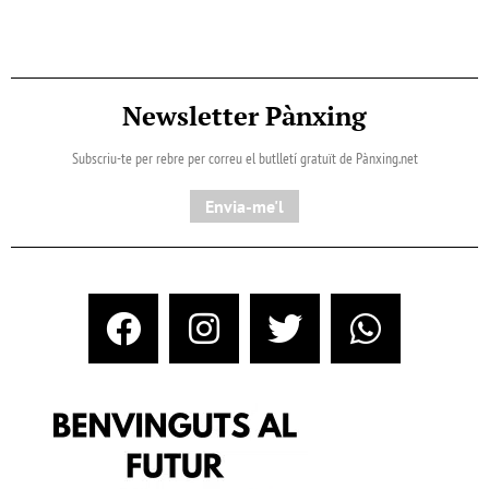
Newsletter Pànxing
Subscriu-te per rebre per correu el butlletí gratuït de Pànxing.net​
Envia-me'l