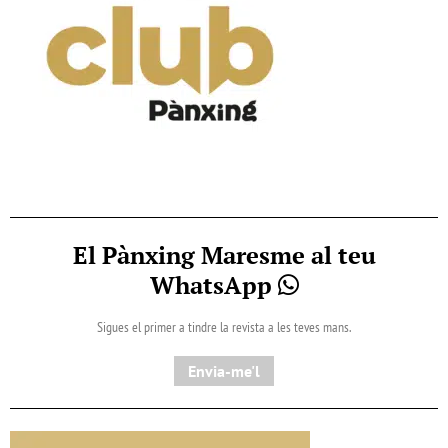
El Pànxing Maresme al teu
WhatsApp
Sigues el primer a tindre la revista a les teves mans.
Envia-me'l