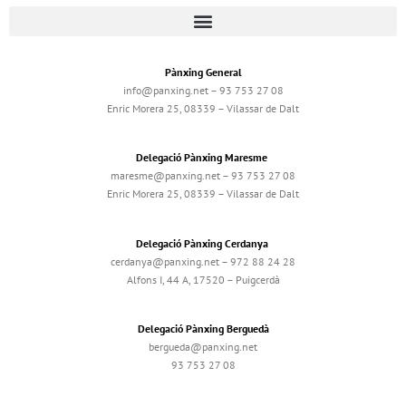
Pànxing General
info@panxing.net – 93 753 27 08
Enric Morera 25, 08339 – Vilassar de Dalt
Delegació Pànxing Maresme
maresme@panxing.net – 93 753 27 08
Enric Morera 25, 08339 – Vilassar de Dalt
Delegació Pànxing Cerdanya
cerdanya@panxing.net – 972 88 24 28
Alfons I, 44 A, 17520 – Puigcerdà
Delegació Pànxing Berguedà
bergueda@panxing.net
93 753 27 08