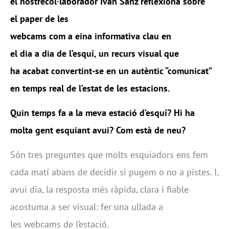
el
nostre
col·laborador
Ivan
Sanz reflexiona sobre
el
paper
de les
webcams
com
a
eina
informativa
clau
en
el
dia
a
dia
de l
’esquí, un
recurs
visual que
ha
acabat
convertint
-se en un
autèntic
“
comunicat
”
en
temps
real de
l’estat
de les
estacions
.
Quin temps fa a la meva estació d’esquí? Hi ha
molta gent esquiant avui? Com està de neu?
Són tres preguntes que molts esquiadors ens fem
cada matí abans de decidir si pugem o no a pistes. I,
avui dia, la resposta més ràpida, clara i fiable
acostuma a ser visual: fer una ullada a
les webcams de l’estació.