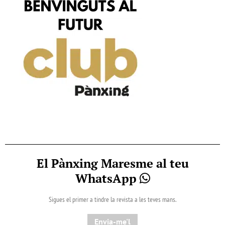
El Pànxing Maresme al teu
WhatsApp
Sigues el primer a tindre la revista a les teves mans.
Envia-me'l