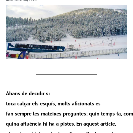
Abans
de decidir si
toca
calçar
els
esquís,
molts
aficionats
es
fan
sempre
les
mateixes
preguntes:
quin
temps
fa,
com
quina
afluència
hi ha a pistes. En
aquest
article
,