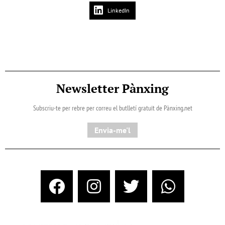
LinkedIn
Newsletter Pànxing
Subscriu-te per rebre per correu el butlletí gratuït de Pànxing.net​
Envia-me'l