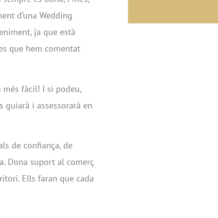
ment d’una Wedding
veniment, ja que està
cles que hem comentat
més fàcil! I si podeu,
s guiarà i assessorarà en
ls de confiança, de
ya. Dona suport al comerç
ritori. Ells faran que cada