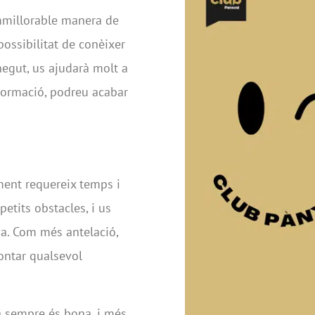
immillorable manera de
 possibilitat de conèixer
negut, us ajudarà molt a
formació, podreu acabar
ment requereix temps i
petits obstacles, i us
va. Com més antelació,
ontar qualsevol
a sempre és bona, i més,