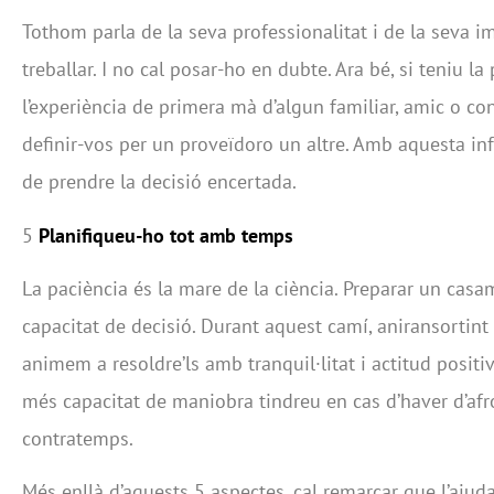
Tothom parla de la seva professionalitat i de la seva 
treballar. I no cal posar-ho en dubte. Ara bé, si teniu la
l’experiència de primera mà d’algun familiar, amic o co
definir-vos per un proveïdoro un altre. Amb aquesta in
de prendre la decisió encertada.
5
Planifiqueu-ho tot amb temps
La paciència és la mare de la ciència. Preparar un casa
capacitat de decisió. Durant aquest camí, aniransortint 
animem a resoldre’ls amb tranquil·litat i actitud positi
més capacitat de maniobra tindreu en cas d’haver d’afr
contratemps.
Més enllà d’aquests 5 aspectes, cal remarcar que l’ajud