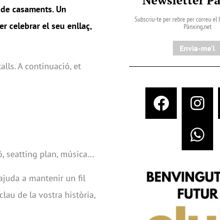
 de casaments. Un
Subscriu-te per rebre per correu el b
r celebrar el seu enllaç,
Pànxing.net​
Envia-me'l
alls. A continuació, et
ó, seatting plan, música…
ajuda a mantenir un fil
lau de la vostra història,