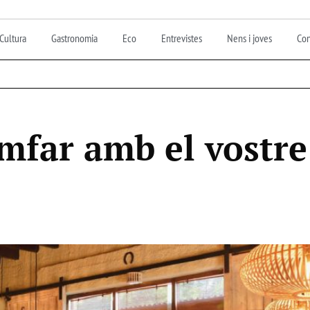
Cultura
Gastronomia
Eco
Entrevistes
Nens i joves
Con
omfar amb el vostre