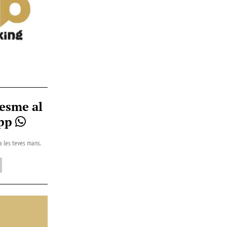
esme al
App
 a les teves mans.