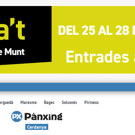
erguedà
Maresme
Bages
Solsonès
Pirineus
Cerdanya