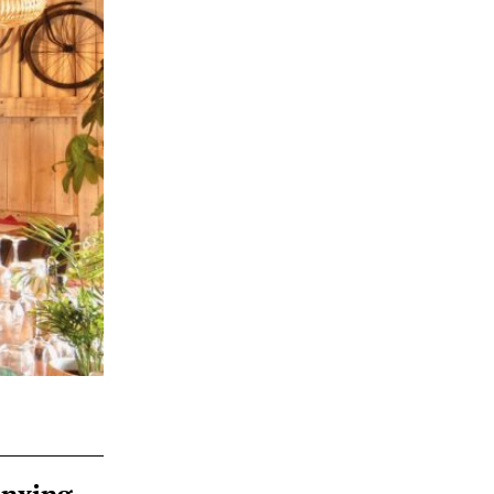
ànxing