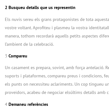
2 Busqueu detalls que us representin
Els nuvis sereu els grans protagonistes de tota aquesta 
vostre voltant. Aprofiteu i plasmeu la vostra identitata
manera, tothom recordarà aquells petits aspectes dife
l’ambient de la celebració.
3
Compareu
Un casament es prepara, sovint, amb força antelació. 
suports i plataformes, compareu preus i condicions, feu
els punts on necessiteu aclariments. Un cop tingueu un
proveïdors, acabeu de negociar elsúltims detalls amb c
4
Demaneu referències