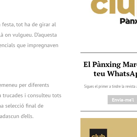
festa, tot ha de girar al
llà on vulgueu. D’aquesta
rencials que impregnaven
El Pànxing Mar
teu Whats
Remeneu per diferents
Sigues el primer a tindre la revista
 trucades i consulteu tots
Envia-me'l
a selecció final de
adascun d’ells.