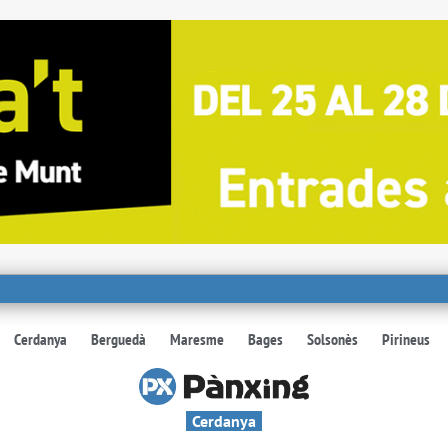
Cerdanya
Berguedà
Maresme
Bages
Solsonès
Pirineus
Cerdanya