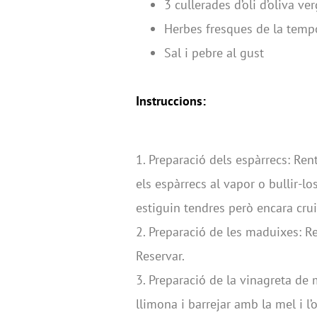
3 cullerades d’oli d’oliva ve
Herbes fresques de la temp
Sal i pebre al gust
Instruccions:
1. Preparació dels espàrrecs: Rent
els espàrrecs al vapor o bullir-l
estiguin tendres però encara cruix
2. Preparació de les maduixes: Re
Reservar.
3. Preparació de la vinagreta de 
llimona i barrejar amb la mel i l’