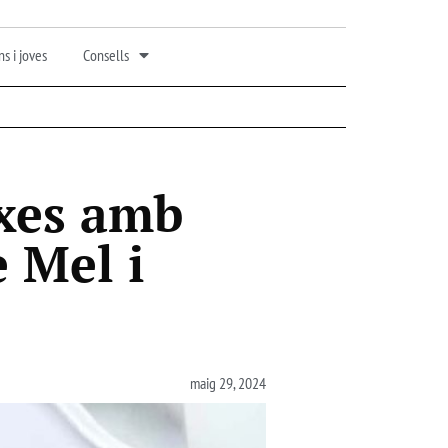
s i joves
Consells
xes amb
 Mel i
maig 29, 2024