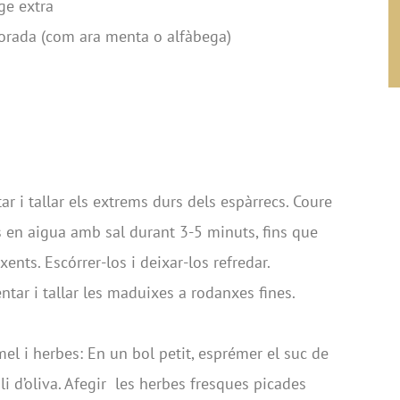
rge extra
orada (com ara menta o alfàbega)
ar i tallar els extrems durs dels espàrrecs. Coure
os en aigua amb sal durant 3-5 minuts, fins que
ents. Escórrer-los i deixar-los refredar.
ntar i tallar les maduixes a rodanxes fines.
mel i herbes: En un bol petit, esprémer el suc de
oli d’oliva. Afegir les herbes fresques picades