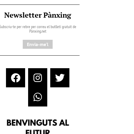
Newsletter Pànxing
Subscriu-te per rebre per correu el butlletí gratuït de
Pànxing.net​
Envia-me'l