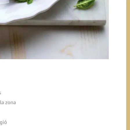
s
la zona
egió