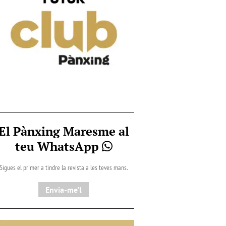
El Pànxing Maresme al
teu WhatsApp
Sigues el primer a tindre la revista a les teves mans.
Envia-me'l