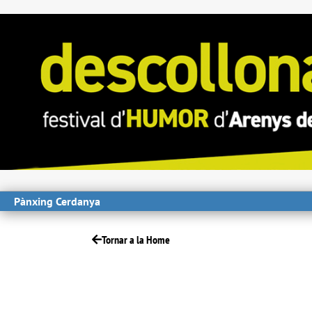
Pànxing Cerdanya
Tornar a la Home